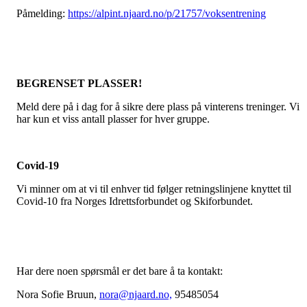
Påmelding:
https://alpint.njaard.no/p/21757/voksentrening
BEGRENSET PLASSER!
Meld dere på i dag for å sikre dere plass på vinterens treninger. Vi
har kun et viss antall plasser for hver gruppe.
Covid-19
Vi minner om at vi til enhver tid følger retningslinjene knyttet til
Covid-10 fra Norges Idrettsforbundet og Skiforbundet.
Har dere noen spørsmål er det bare å ta kontakt:
Nora Sofie Bruun,
nora@njaard.no,
95485054