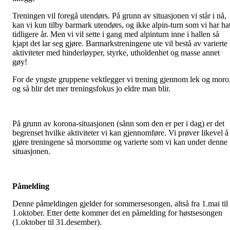
Treningen vil foregå utendørs. På grunn av situasjonen vi står i nå,
kan vi kun tilby barmark utendørs, og ikke alpin-turn som vi har hat
tidligere år. Men vi vil sette i gang med alpinturn inne i hallen så
kjapt det lar seg gjøre. Barmarkstreningene ute vil bestå av varierte
aktiviteter med hinderløyper, styrke, utholdenhet og masse annet
gøy!
For de yngste gruppene vektlegger vi trening gjennom lek og moro
og så blir det mer treningsfokus jo eldre man blir.
På grunn av korona-situasjonen (sånn som den er per i dag) er det
begrenset hvilke aktiviteter vi kan gjennomføre. Vi prøver likevel å
gjøre treningene så morsomme og varierte som vi kan under denne
situasjonen.
Påmelding
Denne påmeldingen gjelder for sommersesongen, altså fra 1.mai til
1.oktober. Etter dette kommer det en påmelding for høstsesongen
(1.oktober til 31.desember).