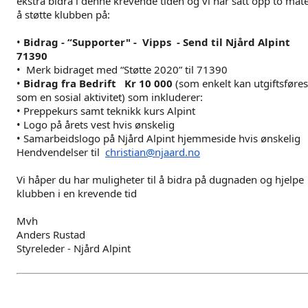
ekstra bidra i denne krevende tiden og vi har satt opp to måt
å støtte klubben på:
•
Bidrag - “Supporter" - Vipps - Send til Njård Alpint
71390
• Merk bidraget med “Støtte 2020” til 71390
•
Bidrag fra Bedrift Kr 10 000
(som enkelt kan utgiftsføres
som en sosial aktivitet) som inkluderer:
• Preppekurs samt teknikk kurs Alpint
• Logo på årets vest hvis ønskelig
• Samarbeidslogo på Njård Alpint hjemmeside hvis ønskelig
Hendvendelser til
christian@njaard.no
Vi håper du har muligheter til å bidra på dugnaden og hjelpe
klubben i en krevende tid
Mvh
Anders Rustad
Styreleder - Njård Alpint