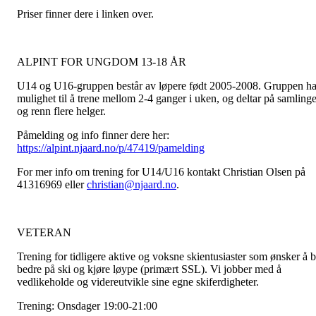
Priser finner dere i linken over.
ALPINT FOR UNGDOM 13-18 ÅR
U14 og U16-gruppen består av løpere født 2005-2008. Gruppen ha
mulighet til å trene mellom 2-4 ganger i uken, og deltar på samlinge
og renn flere helger.
Påmelding og info finner dere her:
https://alpint.njaard.no/p/47419/pamelding
For mer info om trening for U14/U16 kontakt Christian Olsen på
41316969 eller
christian@njaard.no
.
VETERAN
Trening for tidligere aktive og voksne skientusiaster som ønsker å b
bedre på ski og kjøre løype (primært SSL). Vi jobber med å
vedlikeholde og videreutvikle sine egne skiferdigheter.
Trening: Onsdager 19:00-21:00