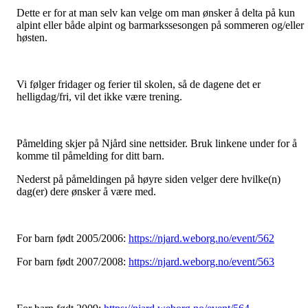
Dette er for at man selv kan velge om man ønsker å delta på kun
alpint eller både alpint og barmarkssesongen på sommeren og/eller
høsten.
Vi følger fridager og ferier til skolen, så de dagene det er
helligdag/fri, vil det ikke være trening.
Påmelding skjer på Njård sine nettsider. Bruk linkene under for å
komme til påmelding for ditt barn.
Nederst på påmeldingen på høyre siden velger dere hvilke(n)
dag(er) dere ønsker å være med.
For barn født 2005/2006:
https://njard.weborg.no/event/562
For barn født 2007/2008:
https://njard.weborg.no/event/563