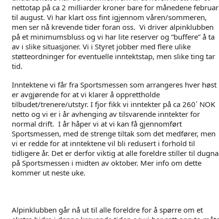
nettotap på ca 2 milliarder kroner bare for månedene februar
til august. Vi har klart oss fint igjennom våren/sommeren,
men ser nå krevende tider foran oss. Vi driver alpinklubben
på et minimumsbluss og vi har lite reserver og “buffere” å ta
av i slike situasjoner. Vi i Styret jobber med flere ulike
støtteordninger for eventuelle inntektstap, men slike ting tar
tid.
Inntektene vi får fra Sportsmessen som arrangeres hver høst
er avgjørende for at vi klarer å opprettholde
tilbudet/trenere/utstyr. I fjor fikk vi inntekter på ca 260´ NOK
netto og vi er i år avhenging av tilsvarende inntekter for
normal drift. I år håper vi at vi kan få gjennomført
Sportsmessen, med de strenge tiltak som det medfører, men
vi er redde for at inntektene vil bli redusert i forhold til
tidligere år. Det er derfor viktig at alle foreldre stiller til dugn
på Sportsmessen i midten av oktober. Mer info om dette
kommer ut neste uke.
Alpinklubben går nå ut til alle foreldre for å spørre om et