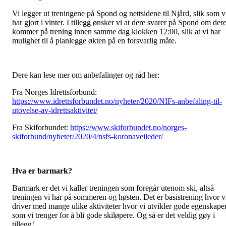
Vi legger ut treningene på Spond og nettsidene til Njård, slik som v
har gjort i vinter. I tillegg ønsker vi at dere svarer på Spond om der
kommer på trening innen samme dag klokken 12:00, slik at vi har
mulighet til å planlegge økten på en forsvarlig måte.
Dere kan lese mer om anbefalinger og råd her:
Fra Norges Idrettsforbund:
https://www.idrettsforbundet.no/nyheter/2020/NIFs-anbefaling-til-
utovelse-av-idrettsaktivitet/
Fra Skiforbundet:
https://www.skiforbundet.no/norges-
skiforbund/nyheter/2020/4/nsfs-koronaveileder/
Hva er barmark?
Barmark er det vi kaller treningen som foregår utenom ski, altså
treningen vi har på sommeren og høsten. Det er basistrening hvor v
driver med mange ulike aktiviteter hvor vi utvikler gode egenskape
som vi trenger for å bli gode skiløpere. Og så er det veldig gøy i
tillegg!