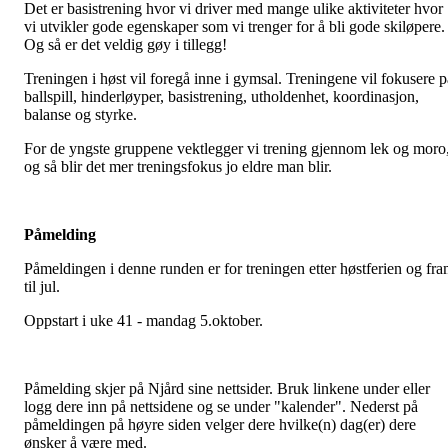
Det er basistrening hvor vi driver med mange ulike aktiviteter hvor
vi utvikler gode egenskaper som vi trenger for å bli gode skiløpere.
Og så er det veldig gøy i tillegg!
Treningen i høst vil foregå inne i gymsal. Treningene vil fokusere p
ballspill, hinderløyper, basistrening, utholdenhet, koordinasjon,
balanse og styrke.
For de yngste gruppene vektlegger vi trening gjennom lek og moro
og så blir det mer treningsfokus jo eldre man blir.
Påmelding
Påmeldingen i denne runden er for treningen etter høstferien og fr
til jul.
Oppstart i uke 41 - mandag 5.oktober.
Påmelding skjer på Njård sine nettsider. Bruk linkene under eller
logg dere inn på nettsidene og se under "kalender". Nederst på
påmeldingen på høyre siden velger dere hvilke(n) dag(er) dere
ønsker å være med.