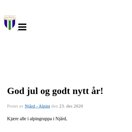
Veksle
navigasjon
God jul og godt nytt år!
Postet av
Njård - Alpint
den
23. des 2020
Kjære alle i alpingruppa i Njård,