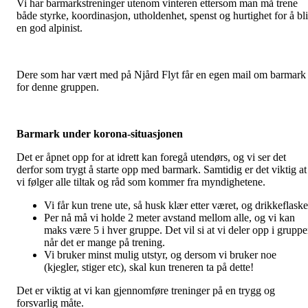
Vi har barmarkstreninger utenom vinteren ettersom man må trene
både styrke, koordinasjon, utholdenhet, spenst og hurtighet for å bli
en god alpinist.
Dere som har vært med på Njård Flyt får en egen mail om barmark
for denne gruppen.
Barmark under korona-situasjonen
Det er åpnet opp for at idrett kan foregå utendørs, og vi ser det
derfor som trygt å starte opp med barmark. Samtidig er det viktig at
vi følger alle tiltak og råd som kommer fra myndighetene.
Vi får kun trene ute, så husk klær etter været, og drikkeflaske
Per nå må vi holde 2 meter avstand mellom alle, og vi kan
maks være 5 i hver gruppe. Det vil si at vi deler opp i gruppe
når det er mange på trening.
Vi bruker minst mulig utstyr, og dersom vi bruker noe
(kjegler, stiger etc), skal kun treneren ta på dette!
Det er viktig at vi kan gjennomføre treninger på en trygg og
forsvarlig måte.