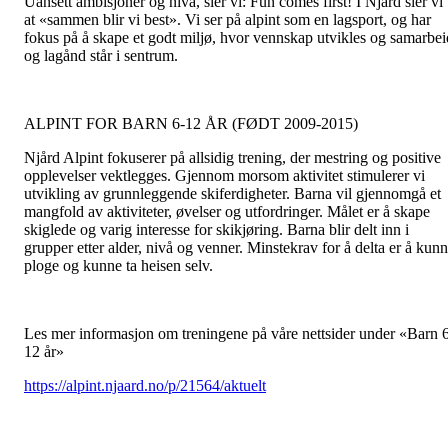
Uansett ambisjoner og nivå, sier vi: Fun comes first! I Njård sier vi
at «sammen blir vi best». Vi ser på alpint som en lagsport, og har
fokus på å skape et godt miljø, hvor vennskap utvikles og samarbei
og lagånd står i sentrum.
ALPINT FOR BARN 6-12 ÅR (FØDT 2009-2015)
Njård Alpint fokuserer på allsidig trening, der mestring og positive
opplevelser vektlegges. Gjennom morsom aktivitet stimulerer vi
utvikling av grunnleggende skiferdigheter. Barna vil gjennomgå et
mangfold av aktiviteter, øvelser og utfordringer. Målet er å skape
skiglede og varig interesse for skikjøring. Barna blir delt inn i
grupper etter alder, nivå og venner. Minstekrav for å delta er å kun
ploge og kunne ta heisen selv.
Les mer informasjon om treningene på våre nettsider under «Barn 
12 år»
https://alpint.njaard.no/p/21564/aktuelt