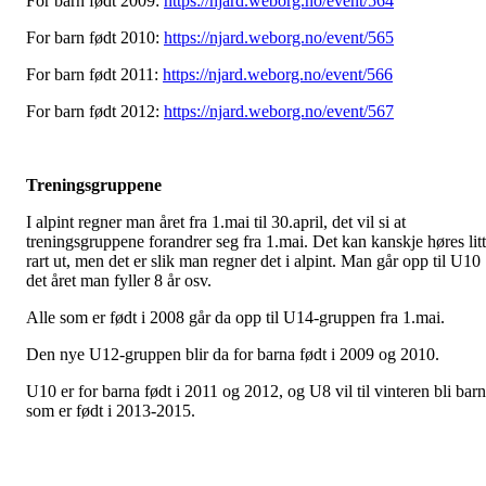
For barn født 2009:
https://njard.weborg.no/event/564
For barn født 2010:
https://njard.weborg.no/event/565
For barn født 2011:
https://njard.weborg.no/event/566
For barn født 2012:
https://njard.weborg.no/event/567
Treningsgruppene
I alpint regner man året fra 1.mai til 30.april, det vil si at
treningsgruppene forandrer seg fra 1.mai. Det kan kanskje høres litt
rart ut, men det er slik man regner det i alpint. Man går opp til U10
det året man fyller 8 år osv.
Alle som er født i 2008 går da opp til U14-gruppen fra 1.mai.
Den nye U12-gruppen blir da for barna født i 2009 og 2010.
U10 er for barna født i 2011 og 2012, og U8 vil til vinteren bli bar
som er født i 2013-2015.