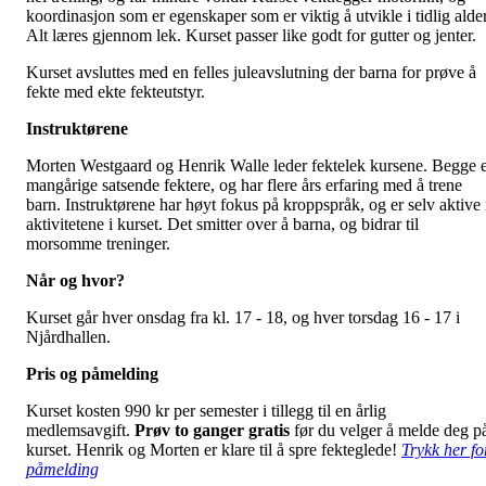
koordinasjon som er egenskaper som er viktig å utvikle i tidlig alder
Alt læres gjennom lek. Kurset passer like godt for gutter og jenter.
Kurset avsluttes med en felles juleavslutning der barna for prøve å
fekte med ekte fekteutstyr.
Instruktørene
Morten Westgaard og Henrik Walle leder fektelek kursene. Begge 
mangårige satsende fektere, og har flere års erfaring med å trene
barn. Instruktørene har høyt fokus på kroppspråk, og er selv aktive 
aktivitetene i kurset. Det smitter over å barna, og bidrar til
morsomme treninger.
Når og hvor?
Kurset går hver onsdag fra kl. 17 - 18, og hver torsdag 16 - 17 i
Njårdhallen.
Pris og påmelding
Kurset kosten 990 kr per semester i tillegg til en årlig
medlemsavgift.
Prøv to ganger gratis
før du velger å melde deg p
kurset. Henrik og Morten er klare til å spre fekteglede!
Trykk her fo
påmelding