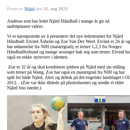
Postet av
Njård
den
31. aug 2023
Andreas som har ledet Njård Håndball i mange år gir nå
stafettpinnen videre.
Vi er kjempestolte av å presentere det nye lederteamet for Njård
Håndball: Eivind Åsheim og Zoe Van Der Weel. Eivind er 26 år o
har utdannelse fra NIH (mastergrad), er trener 1,2,3 fra Norges
Håndballforbund og mange sesonger bak seg som trener. Eivind ha
også en rekke styreverv i idretten.
Zoe er 32 år og skal kombinere jobben på Njård med sin stilling
som trener på Wang. Zoe har også en mastergrad fra NIH og har
spilt for både Njård, Aker og deltok på det engelske landslaget i O
2012. . (Zoe var ikke tilstede på photoshooten og sendte et eldre
Njård foto istedet.)