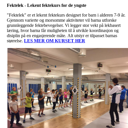
Fektelek - Lekent fektekurs for de yngste
"Fektelek" er et lekent fektekurs designet for barn i alderen 7-9 år.
Gjennom varierte og morsomme aktiviteter vil barna utforske
grunnleggende fektebevegelser. Vi legger stor vekt på lekbasert
læring, hvor barna får muligheten til å utvikle koordinasjon og
disiplin på en engasjerende måte. Alt utstyr er tilpasset barnas
størrelse.
LES MER OM KURSET HER