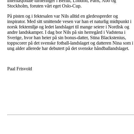
internasjonale turneringer i Berlin, London, Paris, Åbo og
Stockholm, foruten vårt eget Oslo-Cup.
På pisten og i fektesalen var Nils alltid en gledesspreder og
inspirator. Med sitt smittende vesen var han et naturlig midtpunkt i
norsk fektemiljø og ledet landslaget til mange seiere i Nordisk og
andre landskamper. I dag bor Nils på sin herregård i Vadstena i
Sverige, hvor han heier på sin bonus-datter, Stina Blackstenius,
toppscorer på det svenske fotball-landslaget og datteren Nina som i
ung alder allerede har debutert på det svenske håndballandslaget.
Paal Frisvold