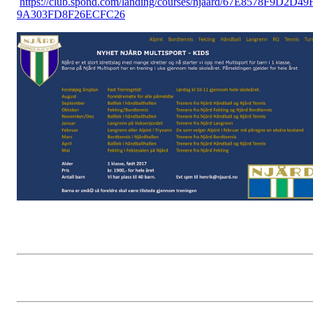
https://club.spond.com/landing/courses/njaard/67E8578F9D2D49
9A303FD8F26ECFC26