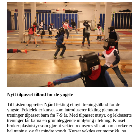
Nytt tilpasset tilbud for de yngste
Til høsten oppretter Njård fekting et nytt treningstilbud for de
yngste. Fektelek er kurset som introduserer fekting gjennom
treninger tilpasset barn fra 7-9 år. Med tilpasset utstyr, og lekbaserte
treninger får barna en grunnleggende innføring i fekting. Kurset
bruker plastutstyr som gjør at vekten reduseres slik at barna orker e
hel trening, og får mindre vondt. Kurset vektlegger motorikk, og