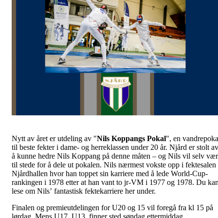
Nytt av året er utdeling av "
Nils Koppangs Pokal
", en vandrepoka
til beste fekter i dame- og herreklassen under 20 år. Njård er stolt a
å kunne hedre Nils Koppang på denne måten – og Nils vil selv væ
til stede for å dele ut pokalen. Nils nærmest vokste opp i fektesalen 
Njårdhallen hvor han toppet sin karriere med å lede World-Cup-
rankingen i 1978 etter at han vant to jr-VM i 1977 og 1978. Du ka
lese om Nils’ fantastisk fektekarriere her under.
Finalen og premieutdelingen for U20 og 15 vil foregå fra kl 15 på
lørdag. Mens U17, U13 finner sted søndag ettermiddag.