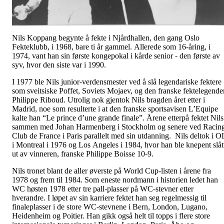
Nils Koppang begynte å fekte i Njårdhallen, den gang Oslo
Fekteklubb, i 1968, bare ti år gammel. Allerede som 16-åring, i
1974, vant han sin første kongepokal i kårde senior - den første av
syv, hvor den siste var i 1990.
I 1977 ble Nils junior-verdensmester ved å slå legendariske fektere
som sveitsiske Poffet, Soviets Mojaev, og den franske fektelegende
Philippe Riboud. Utrolig nok gjentok Nils bragden året etter i
Madrid, noe som resulterte i at den franske sportsavisen L’Equipe
kalte han “Le prince d’une grande finale”. Årene etterpå fektet Nils
sammen med Johan Harmenberg i Stockholm og senere ved Racin
Club de France i Paris parallelt med sin utdanning. Nils deltok i O
i Montreal i 1976 og Los Angeles i 1984, hvor han ble knepent slåt
ut av vinneren, franske Philippe Boisse 10-9.
Nils tronet blant de aller øverste på World Cup-listen i årene fra
1978 og frem til 1984. Som eneste nordmann i historien ledet han
WC høsten 1978 etter tre pall-plasser på WC-stevner etter
hverandre. I løpet av sin karriere fektet han seg regelmessig til
finaleplasser i de store WC-stevnene i Bern, London, Lugano,
Heidenheim og Poitier. Han gikk også helt til topps i flere store