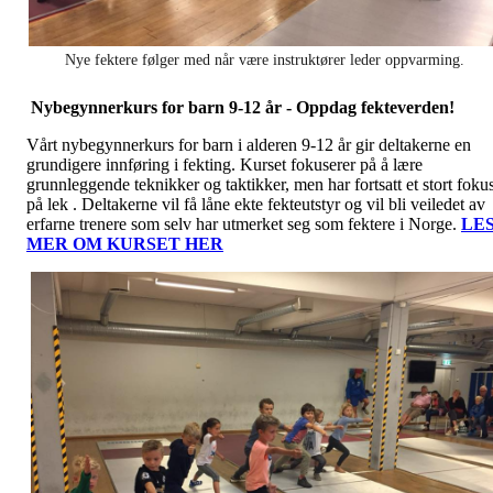
Nye fektere følger med når være instruktører leder oppvarming.
Nybegynnerkurs for barn 9-12 år - Oppdag fekteverden!
Vårt nybegynnerkurs for barn i alderen 9-12 år gir deltakerne en
grundigere innføring i fekting. Kurset fokuserer på å lære
grunnleggende teknikker og taktikker, men har fortsatt et stort foku
på lek . Deltakerne vil få låne ekte fekteutstyr og vil bli veiledet av
erfarne trenere som selv har utmerket seg som fektere i Norge.
LE
MER OM KURSET HER