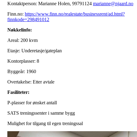
Kontaktperson: Marianne Holen, 99791124
marianne@njaard.no
Finn.no:
https://www.finn.no/realestate/businessrent/ad.html?
finnkode=298491012
Nøkkelinfo:
Areal: 200 kvm
Etasje: Underetasje/gateplan
Kontorplasser: 8
Byggeår: 1960
Overtakelse: Etter avtale
Fasiliteter:
P-plasser for ønsket antall
SATS treningssenter i samme bygg
Mulighet for tilgang til egen treningssal