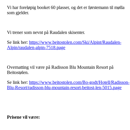
Vi har foreløpig booket 60 plasser, og det er førstemann til mølla
som gjelder.
Vi trener som nevnt på Raudalen skisenter.
Se link her:
https://www.beitostolen.com/Ski/Alpint/Raudalen-
Alpin/raudalen-alpin-7518.page
Overnatting vil være på Radisson Blu Mountain Resort på
Beitostølen.
Se link her:
https://www.beitostolen.com/Bo-godt/Hotell/Radisson-
Blu-Resort/radisson-blu-mountain-resort-beitost-len-5015.page
Prisene vil være: