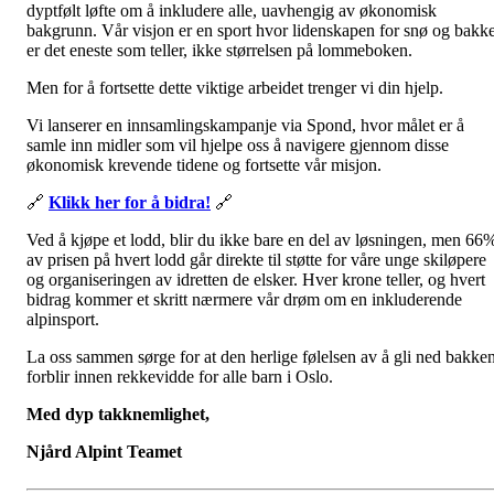
dyptfølt løfte om å inkludere alle, uavhengig av økonomisk
bakgrunn. Vår visjon er en sport hvor lidenskapen for snø og bakk
er det eneste som teller, ikke størrelsen på lommeboken.
Men for å fortsette dette viktige arbeidet trenger vi din hjelp.
Vi lanserer en innsamlingskampanje via Spond, hvor målet er å
samle inn midler som vil hjelpe oss å navigere gjennom disse
økonomisk krevende tidene og fortsette vår misjon.
🔗
Klikk her for å bidra!
🔗
Ved å kjøpe et lodd, blir du ikke bare en del av løsningen, men 66
av prisen på hvert lodd går direkte til støtte for våre unge skiløpere
og organiseringen av idretten de elsker. Hver krone teller, og hvert
bidrag kommer et skritt nærmere vår drøm om en inkluderende
alpinsport.
La oss sammen sørge for at den herlige følelsen av å gli ned bakke
forblir innen rekkevidde for alle barn i Oslo.
Med dyp takknemlighet,
Njård Alpint Teamet