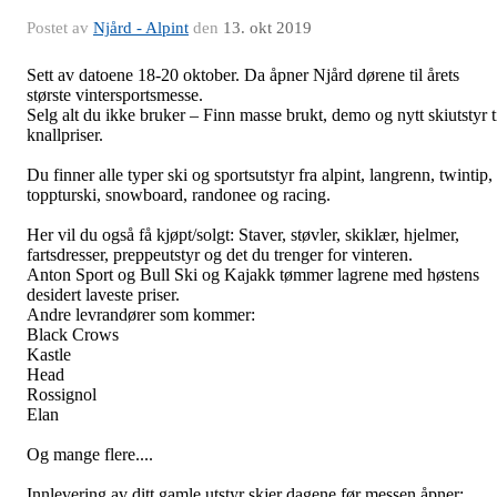
Postet av
Njård - Alpint
den
13. okt 2019
Sett av datoene 18-20 oktober. Da åpner Njård dørene til årets
største vintersportsmesse.
Selg alt du ikke bruker – Finn masse brukt, demo og nytt skiutstyr t
knallpriser.
Du finner alle typer ski og sportsutstyr fra alpint, langrenn, twintip,
toppturski, snowboard, randonee og racing.
Her vil du også få kjøpt/solgt: Staver, støvler, skiklær, hjelmer,
fartsdresser, preppeutstyr og det du trenger for vinteren.
Anton Sport og Bull Ski og Kajakk tømmer lagrene med høstens
desidert laveste priser.
Andre levrandører som kommer:
Black Crows
Kastle
Head
Rossignol
Elan
Og mange flere....
Innlevering av ditt gamle utstyr skjer dagene før messen åpner: