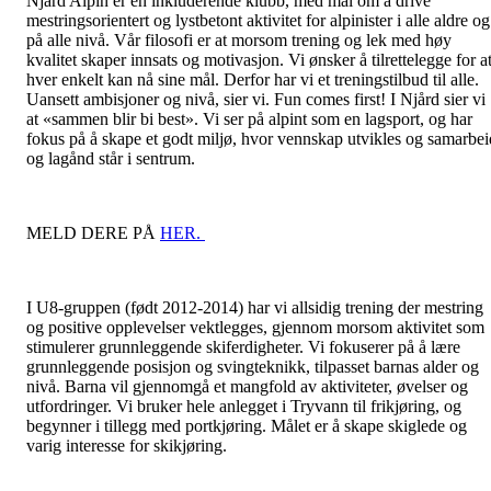
Njård Alpin er en inkluderende klubb, med mål om å drive
mestringsorientert og lystbetont aktivitet for alpinister i alle aldre og
på alle nivå. Vår filosofi er at morsom trening og lek med høy
kvalitet skaper innsats og motivasjon. Vi ønsker å tilrettelegge for a
hver enkelt kan nå sine mål. Derfor har vi et treningstilbud til alle.
Uansett ambisjoner og nivå, sier vi. Fun comes first! I Njård sier vi
at «sammen blir bi best». Vi ser på alpint som en lagsport, og har
fokus på å skape et godt miljø, hvor vennskap utvikles og samarbei
og lagånd står i sentrum.
MELD DERE PÅ
HER.
I U8-gruppen (født 2012-2014) har vi allsidig trening der mestring
og positive opplevelser vektlegges, gjennom morsom aktivitet som
stimulerer grunnleggende skiferdigheter. Vi fokuserer på å lære
grunnleggende posisjon og svingteknikk, tilpasset barnas alder og
nivå. Barna vil gjennomgå et mangfold av aktiviteter, øvelser og
utfordringer. Vi bruker hele anlegget i Tryvann til frikjøring, og
begynner i tillegg med portkjøring. Målet er å skape skiglede og
varig interesse for skikjøring.