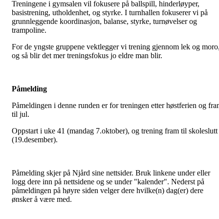
Treningene i gymsalen vil fokusere på ballspill, hinderløyper,
basistrening, utholdenhet, og styrke. I turnhallen fokuserer vi på
grunnleggende koordinasjon, balanse, styrke, turnøvelser og
trampoline.
For de yngste gruppene vektlegger vi trening gjennom lek og moro
og så blir det mer treningsfokus jo eldre man blir.
Påmelding
Påmeldingen i denne runden er for treningen etter høstferien og fr
til jul.
Oppstart i uke 41 (mandag 7.oktober), og trening fram til skoleslutt
(19.desember).
Påmelding skjer på Njård sine nettsider. Bruk linkene under eller
logg dere inn på nettsidene og se under "kalender". Nederst på
påmeldingen på høyre siden velger dere hvilke(n) dag(er) dere
ønsker å være med.