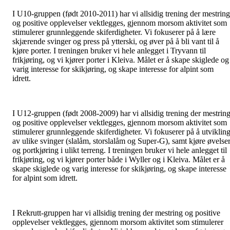
I U10-gruppen (født 2010-2011) har vi allsidig trening der mestring
og positive opplevelser vektlegges, gjennom morsom aktivitet som
stimulerer grunnleggende skiferdigheter. Vi fokuserer på å lære
skjærende svinger og press på ytterski, og øver på å bli vant til å
kjøre porter. I treningen bruker vi hele anlegget i Tryvann til
frikjøring, og vi kjører porter i Kleiva. Målet er å skape skiglede og
varig interesse for skikjøring, og skape interesse for alpint som
idrett.
I U12-gruppen (født 2008-2009) har vi allsidig trening der mestrin
og positive opplevelser vektlegges, gjennom morsom aktivitet som
stimulerer grunnleggende skiferdigheter. Vi fokuserer på å utviklin
av ulike svinger (slalåm, storslalåm og Super-G), samt kjøre øvelse
og portkjøring i ulikt terreng. I treningen bruker vi hele anlegget til
frikjøring, og vi kjører porter både i Wyller og i Kleiva. Målet er å
skape skiglede og varig interesse for skikjøring, og skape interesse
for alpint som idrett.
I Rekrutt-gruppen har vi allsidig trening der mestring og positive
opplevelser vektlegges, gjennom morsom aktivitet som stimulerer