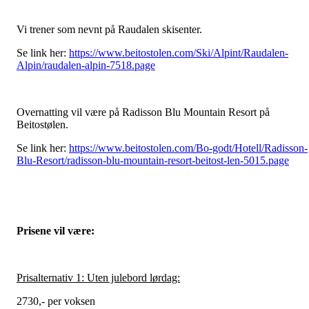
Vi trener som nevnt på Raudalen skisenter.
Se link her:
https://www.beitostolen.com/Ski/Alpint/Raudalen-
Alpin/raudalen-alpin-7518.page
Overnatting vil være på Radisson Blu Mountain Resort på
Beitostølen.
Se link her:
https://www.beitostolen.com/Bo-godt/Hotell/Radisson-
Blu-Resort/radisson-blu-mountain-resort-beitost-len-5015.page
Prisene vil være:
Prisalternativ 1: Uten julebord lørdag:
2730,- per voksen