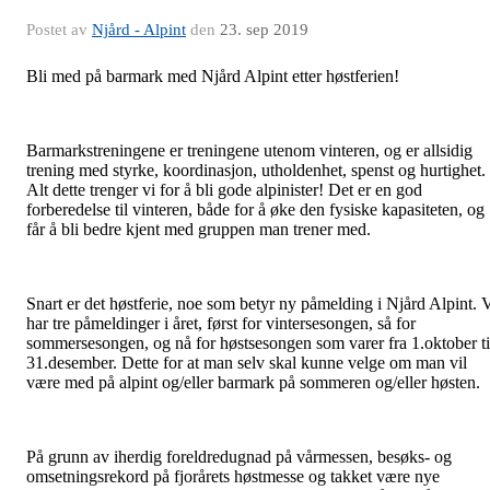
Postet av
Njård - Alpint
den
23. sep 2019
Bli med på barmark med Njård Alpint etter høstferien!
Barmarkstreningene er treningene utenom vinteren, og er allsidig
trening med styrke, koordinasjon, utholdenhet, spenst og hurtighet.
Alt dette trenger vi for å bli gode alpinister! Det er en god
forberedelse til vinteren, både for å øke den fysiske kapasiteten, og
får å bli bedre kjent med gruppen man trener med.
Snart er det høstferie, noe som betyr ny påmelding i Njård Alpint. 
har tre påmeldinger i året, først for vintersesongen, så for
sommersesongen, og nå for høstsesongen som varer fra 1.oktober ti
31.desember. Dette for at man selv skal kunne velge om man vil
være med på alpint og/eller barmark på sommeren og/eller høsten.
På grunn av iherdig foreldredugnad på vårmessen, besøks- og
omsetningsrekord på fjorårets høstmesse og takket være nye