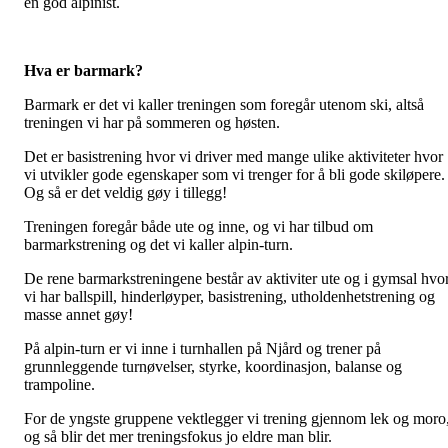
en god alpinist.
Hva er barmark?
Barmark er det vi kaller treningen som foregår utenom ski, altså
treningen vi har på sommeren og høsten.
Det er basistrening hvor vi driver med mange ulike aktiviteter hvor
vi utvikler gode egenskaper som vi trenger for å bli gode skiløpere.
Og så er det veldig gøy i tillegg!
Treningen foregår både ute og inne, og vi har tilbud om
barmarkstrening og det vi kaller alpin-turn.
De rene barmarkstreningene består av aktiviter ute og i gymsal hvo
vi har ballspill, hinderløyper, basistrening, utholdenhetstrening og
masse annet gøy!
På alpin-turn er vi inne i turnhallen på Njård og trener på
grunnleggende turnøvelser, styrke, koordinasjon, balanse og
trampoline.
For de yngste gruppene vektlegger vi trening gjennom lek og moro
og så blir det mer treningsfokus jo eldre man blir.