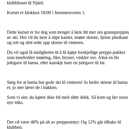
klubbhuset til Njård.
Kurset er klokken 18:00 i Jensmessveien 1.
Dette kurset er for deg som trenger å lære litt mer om grunnpreppin
av ski. Her vil du lære å slipe kanter, smøre skiene, fjerne plastkant
og rett og slett sette opp skiene til vinteren.
Du vil også få muligheten til å få kjøpt forskjellige preppe-pakker
som inneholder smøring, filer, bryner, vinkler osv. Altså en fin
julegave til barna, eller kanskje bare en julegave til far.
Sørg for at barna har gode ski til vinteren! Jo bedre skiene til barna
er, jo mer lærer de i bakken.
Som vi sier, du kjører ikke bil med slitte dekk. Så kom og lær noen
nye triks.
Det vil være 40% på alt av preppeutstyr. Og 12% går tilbake til
klubben.