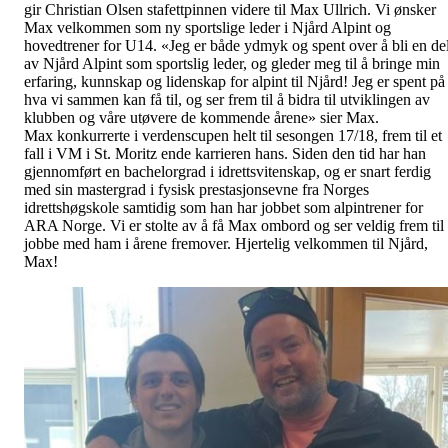
gir Christian Olsen stafettpinnen videre til Max Ullrich. Vi ønsker
Max velkommen som ny sportslige leder i Njård Alpint og
hovedtrener for U14. «Jeg er både ydmyk og spent over å bli en de
av Njård Alpint som sportslig leder, og gleder meg til å bringe min
erfaring, kunnskap og lidenskap for alpint til Njård! Jeg er spent på
hva vi sammen kan få til, og ser frem til å bidra til utviklingen av
klubben og våre utøvere de kommende årene» sier Max.
Max konkurrerte i verdenscupen helt til sesongen 17/18, frem til et
fall i VM i St. Moritz ende karrieren hans. Siden den tid har han
gjennomført en bachelorgrad i idrettsvitenskap, og er snart ferdig
med sin mastergrad i fysisk prestasjonsevne fra Norges
idrettshøgskole samtidig som han har jobbet som alpintrener for
ARA Norge. Vi er stolte av å få Max ombord og ser veldig frem til
jobbe med ham i årene fremover. Hjertelig velkommen til Njård,
Max!