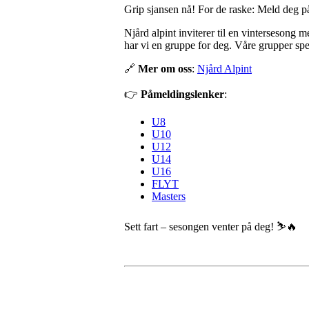
Grip sjansen nå! For de raske: Meld deg på
Njård alpint inviterer til en vintersesong m
har vi en gruppe for deg. Våre grupper spenn
🔗
Mer om oss
:
Njård Alpint
👉
Påmeldingslenker
:
U8
U10
U12
U14
U16
FLYT
Masters
Sett fart – sesongen venter på deg! ⛷️🔥