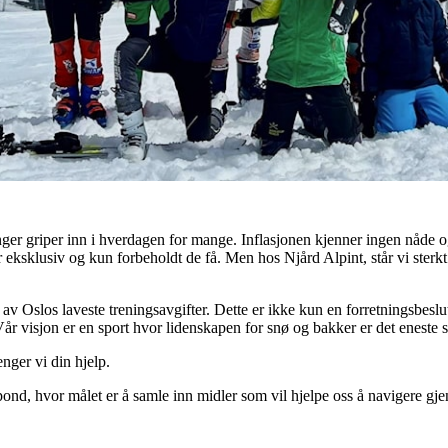
nger griper inn i hverdagen for mange. Inflasjonen kjenner ingen nåde 
r eksklusiv og kun forbeholdt de få. Men hos Njård Alpint, står vi sterk
n av Oslos laveste treningsavgifter. Dette er ikke kun en forretningsbesl
r visjon er en sport hvor lidenskapen for snø og bakker er det eneste s
enger vi din hjelp.
ond, hvor målet er å samle inn midler som vil hjelpe oss å navigere g