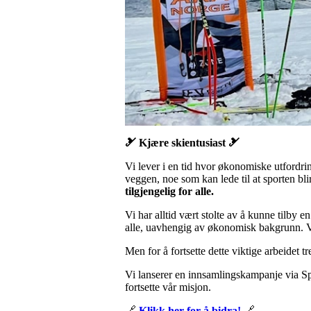
🎿 Kjære skientusiast 🎿
Vi lever i en tid hvor økonomiske utfordri
veggen, noe som kan lede til at sporten bli
tilgjengelig for alle.
Vi har alltid vært stolte av å kunne tilby e
alle, uavhengig av økonomisk bakgrunn. Vå
Men for å fortsette dette viktige arbeidet tr
Vi lanserer en innsamlingskampanje via Sp
fortsette vår misjon.
🔗
Klikk her for å bidra!
🔗