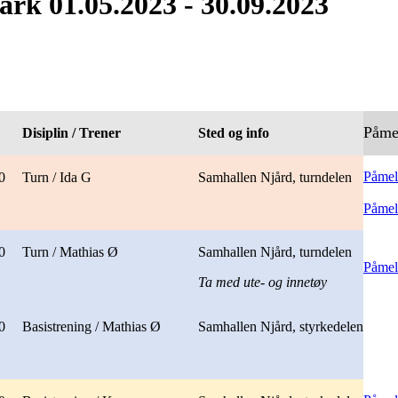
ark 01.05.2023 - 30.09.2023
Påme
Disiplin / Trener
Sted og info
Påmel
0
Turn / Ida G
Samhallen Njård, turndelen
Påmel
0
Turn / Mathias Ø
Samhallen Njård, turndelen
Påmel
Ta med ute- og innetøy
0
Basistrening / Mathias Ø
Samhallen Njård, styrkedelen