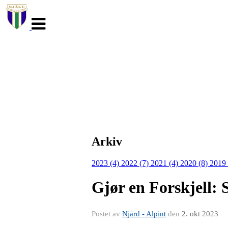
Veksle
navigasjon
Arkiv
2023 (4)
2022 (7)
2021 (4)
2020 (8)
2019
Gjør en Forskjell: S
Postet av
Njård - Alpint
den
2. okt 2023