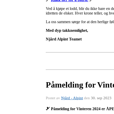
Ved å kjøpe et lodd, blir du ikke bare en d
idretten de elsker. Hver krone teller, og 
La oss sammen sørge for at den herlige føle
Med dyp takknemlighet,
Njård Alpint Teamet
Påmelding for Vint
Postet av
Njård - Alpint
den
30. sep 2023
🎿 Påmelding for Vinteren 2024 er ÅP