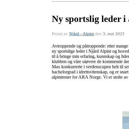
Ny sportslig leder i
Postet av
Njård - Alpint
den
3. mai 2023
Avtroppende og påtroppende: etter mange å
ny sportslige leder i Njård Alpint og hove
til å bringe min erfaring, kunnskap og liden
klubben og våre utøvere de kommende år
Max konkurrerte i verdenscupen helt til se
bachelorgrad i idrettsvitenskap, og er sna
alpintrener for ARA Norge. Vi er stolte a