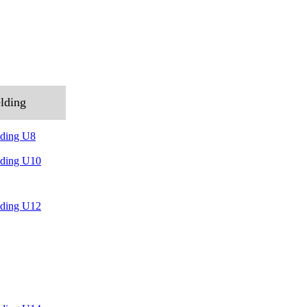
lding
ding U8
ding U10
ding U12