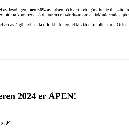
el av løsningen, men 66% av prisen på hvert lodd går direkte til støtte 
hvert bidrag kommer et skritt nærmere vår drøm om en inkluderende alpin
lsen av å gli ned bakken forblir innen rekkevidde for alle barn i Oslo.
eren 2024 er ÅPEN!
EN!🎿