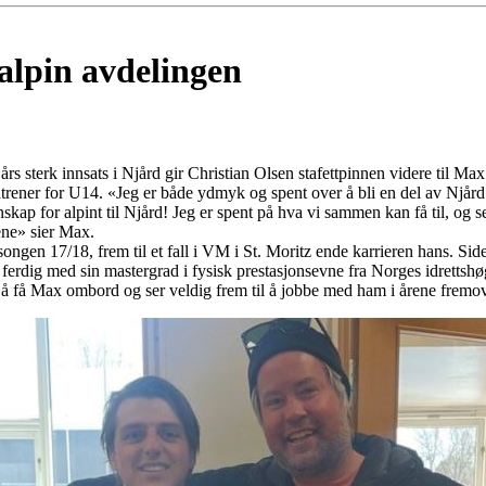
 alpin avdelingen
rs sterk innsats i Njård gir Christian Olsen stafettpinnen videre til 
dtrener for U14. «Jeg er både ydmyk og spent over å bli en del av Njård
skap for alpint til Njård! Jeg er spent på hva vi sammen kan få til, og ser
ene» sier Max.
songen 17/18, frem til et fall i VM i St. Moritz ende karrieren hans. Si
rt ferdig med sin mastergrad i fysisk prestasjonsevne fra Norges idretts
v å få Max ombord og ser veldig frem til å jobbe med ham i årene fremo