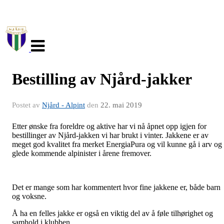
Veksle
navigasjon
Bestilling av Njård-jakker
Postet av
Njård - Alpint
den
22. mai 2019
Etter ønske fra foreldre og aktive har vi nå åpnet opp igjen for
bestillinger av Njård-jakken vi har brukt i vinter. Jakkene er av
meget god kvalitet fra merket EnergiaPura og vil kunne gå i arv og
glede kommende alpinister i årene fremover.
Det er mange som har kommentert hvor fine jakkene er, både barn
og voksne.
Å ha en felles jakke er også en viktig del av å føle tilhørighet og
samhold i klubben.