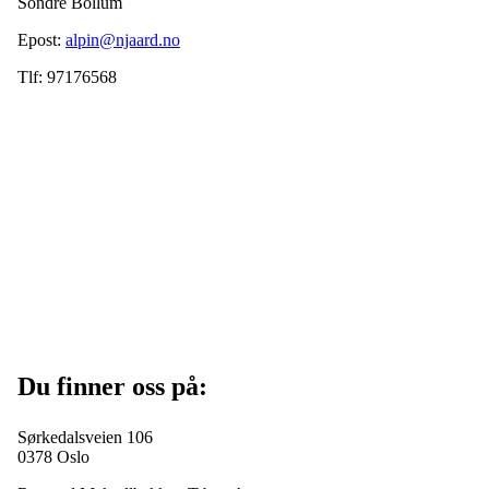
Sondre Bollum
Epost:
alpin@njaard.no
Tlf: 97176568
Du finner oss på:
Sørkedalsveien 106
0378 Oslo