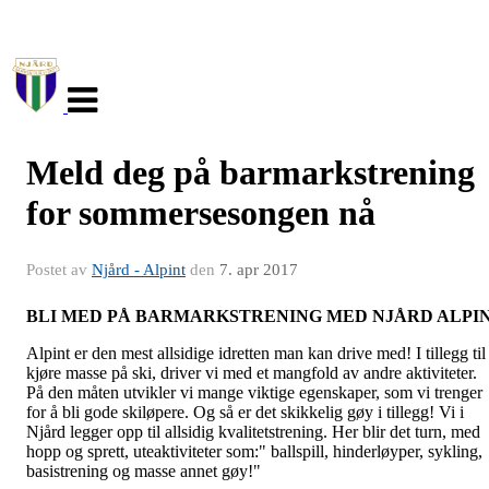
Veksle
navigasjon
Meld deg på barmarkstrening
for sommersesongen nå
Postet av
Njård - Alpint
den
7. apr 2017
BLI MED PÅ BARMARKSTRENING MED NJÅRD ALPI
Alpint er den mest allsidige idretten man kan drive med! I tillegg til
kjøre masse på ski, driver vi med et mangfold av andre aktiviteter.
På den måten utvikler vi mange viktige egenskaper, som vi trenger
for å bli gode skiløpere. Og så er det skikkelig gøy i tillegg! Vi i
Njård legger opp til allsidig kvalitetstrening. Her blir det turn, med
hopp og sprett, uteaktiviteter som:" ballspill, hinderløyper, sykling,
basistrening og masse annet gøy!"