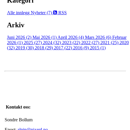
Kategori
Alle innlegg
Nyheter (7)
RSS
Arkiv
Juni 2026 (2)
Mai 2026 (1)
April 2026 (4)
Mars 2026 (6)
Februar
2026 (1)
2025 (27)
2024 (32)
2023 (22)
2022 (27)
2021 (25)
2020
(32)
2019 (30)
2018 (29)
2017 (22)
2016 (9)
2015 (1)
Kontakt oss:
Sondre Bollum
Epost:
alpin@njaard.no