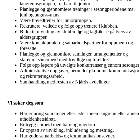
langrennsgruppen, fra barn til junior.
Planlegge og gjennomføre treninger i sesongperiodene mai–
juni og august–mars.
Være hovedtrener for juniorgruppen.
Rekruttere, veilede og følge opp trenere i klubben.
Bidra til utvikling av klubbmiljø og lagfølelse på tvers av
aldersgrupper.
Være kontaktpunkt og samarbeidspartner for oppmenn og
foresatte.
Planlegge og gjennomføre samlinger, arrangementer og
skirenn i samarbeid med frivillige og foreldre.
Følge opp løpere på utvalgte konkurranser gjennom sesonge
Administrative oppgaver, herunder økonomi, kommunikasjo
og rekrutteringsarbeid.
Samhandling med resten av Njårds avdelinger.
Vi søker deg som
Har erfaring som trener eller leder innen langrenn eller annen
utholdenhetsidrett.
Er trygg i arbeid med barn og ungdom.
Er opptatt av utvikling, inkludering og mestring.
Har gode samarbeids- og kommunikasjonsevner.