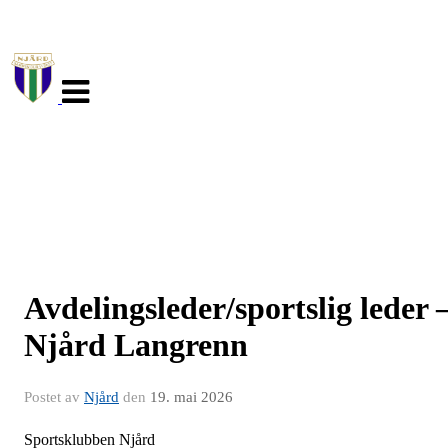
Veksle
navigasjon
Avdelingsleder/sportslig leder 
Njård Langrenn
Postet av
Njård
den
19. mai 2026
Sportsklubben Njård