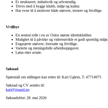
Er strukturert, initiativrik og selvstendig.
Trives med å bygge klubb, miljø og kultur.
Har evne til å motivere både utøvere, trenere og frivillige.
Vi tilbyr
En sentral rolle i en av Oslos største idrettsklubber.
Mulighet til å påvirke og videreutvikle et godt sportslig miljø
Engasjerte utøvere, foresatte og frivillige.
Varierte og meningsfulle arbeidsoppgaver.
Lønn etter avtale.
Søknad
Spørsmål om stillingen kan rettes til: Kari Uglem, T: 47714975
Søknad og CV sendes til:
kari@njaard.no
Søknadsfrist: 28. mai 2026