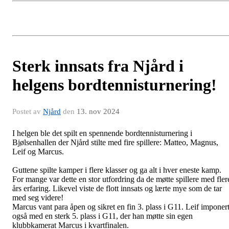
Sterk innsats fra Njård i
helgens bordtennisturnering!
Postet av
Njård
den
13. nov 2024
I helgen ble det spilt en spennende bordtennisturnering i
Bjølsenhallen der Njård stilte med fire spillere: Matteo, Magnus,
Leif og Marcus.
Guttene spilte kamper i flere klasser og ga alt i hver eneste kamp.
For mange var dette en stor utfordring da de møtte spillere med fler
års erfaring. Likevel viste de flott innsats og lærte mye som de tar
med seg videre!
Marcus vant para åpen og sikret en fin 3. plass i G11. Leif imponer
også med en sterk 5. plass i G11, der han møtte sin egen
klubbkamerat Marcus i kvartfinalen.