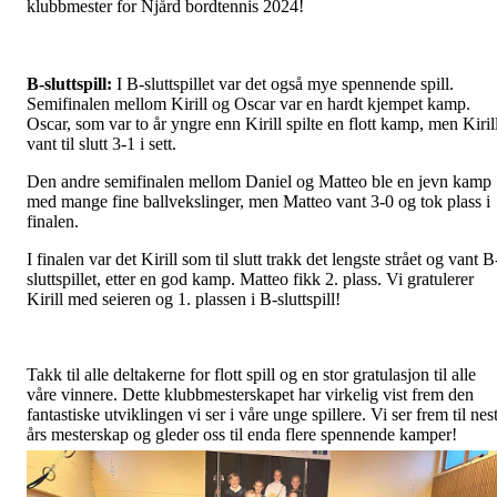
klubbmester for Njård bordtennis 2024!
B-sluttspill:
I B-sluttspillet var det også mye spennende spill.
Semifinalen mellom Kirill og Oscar var en hardt kjempet kamp.
Oscar, som var to år yngre enn Kirill spilte en flott kamp, men Kiril
vant til slutt 3-1 i sett.
Den andre semifinalen mellom Daniel og Matteo ble en jevn kamp
med mange fine ballvekslinger, men Matteo vant 3-0 og tok plass i
finalen.
I finalen var det Kirill som til slutt trakk det lengste strået og vant B
sluttspillet, etter en god kamp. Matteo fikk 2. plass. Vi gratulerer
Kirill med seieren og 1. plassen i B-sluttspill!
Takk til alle deltakerne for flott spill og en stor gratulasjon til alle
våre vinnere. Dette klubbmesterskapet har virkelig vist frem den
fantastiske utviklingen vi ser i våre unge spillere. Vi ser frem til nes
års mesterskap og gleder oss til enda flere spennende kamper!