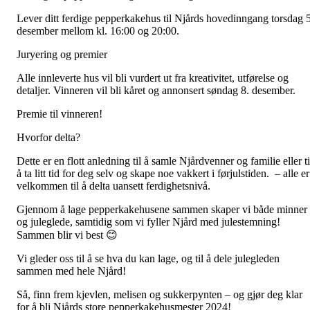
Lever ditt ferdige pepperkakehus til Njårds hovedinngang torsdag 5
desember mellom kl. 16:00 og 20:00.
Juryering og premier
Alle innleverte hus vil bli vurdert ut fra kreativitet, utførelse og
detaljer. Vinneren vil bli kåret og annonsert søndag 8. desember.
Premie til vinneren!
Hvorfor delta?
Dette er en flott anledning til å samle Njårdvenner og familie eller ti
å ta litt tid for deg selv og skape noe vakkert i førjulstiden. – alle er
velkommen til å delta uansett ferdighetsnivå.
Gjennom å lage pepperkakehusene sammen skaper vi både minner
og juleglede, samtidig som vi fyller Njård med julestemning!
Sammen blir vi best 😊
Vi gleder oss til å se hva du kan lage, og til å dele julegleden
sammen med hele Njård!
Så, finn frem kjevlen, melisen og sukkerpynten – og gjør deg klar
for å bli Njårds store pepperkakehusmester 2024!