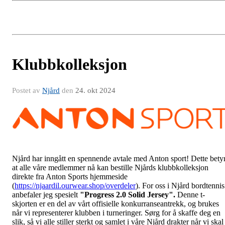
Klubbkolleksjon
Postet av
Njård
den
24. okt 2024
Njård har inngått en spennende avtale med Anton sport! Dette bety
at alle våre medlemmer nå kan bestille Njårds klubbkolleksjon
direkte fra Anton Sports hjemmeside
(
https://njaardil.ourwear.shop/overdeler
). For oss i Njård bordtennis
anbefaler jeg spesielt
"Progress 2.0 Solid Jersey".
Denne t-
skjorten er en del av vårt offisielle konkurranseantrekk, og brukes
når vi representerer klubben i turneringer. Sørg for å skaffe deg en
slik, så vi alle stiller sterkt og samlet i våre Njård drakter når vi skal