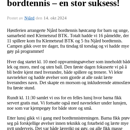
bordtennis – en stor suksess!
Postet av
Njård
den
14. okt 2024
Høstferien arrangerte Njård bordtennis høstcamp for barn og unge, 
samarbeid med Klemetsrud BTK. Totalt hadde vi 16 påmeldte, der
11 spillere kom fra Klemetsrud BTK og 5 fra Njård bordtennis.
Campen gikk over tre dager, fra tirsdag til torsdag og vi hadde mye
gøy på programmet!
Hver dag startet kl. 10 med oppvarmingsøvelser som inneholdt båd
lek og moro, med og uten ball. Den første dagen fokuserte vi på å
bli bedre kjent med hverandre, både spillere og trenere. Vi lekte
navneleker og hadde øvelser som gjorde at alle raskt lærte
hverandres navn. Det skapte en morsom og inkluderende atmosfær
fra første stund.
Rundt kl. 11:30 samlet vi oss for en felles lunsj hvor barna fikk
servert gratis mat. Vi fortsatte også med navneleker under lunsjen,
noe som var kjempegøy for både store og små.
Etter lunsj gikk vi i gang med bordtennistreningen. Barna fikk prøv
seg på forskjellige øvelser innen teknikk og fotarbeid og lærte mye
nytt underveis. Det var både lærerikt og gøy, og alle fikk masse