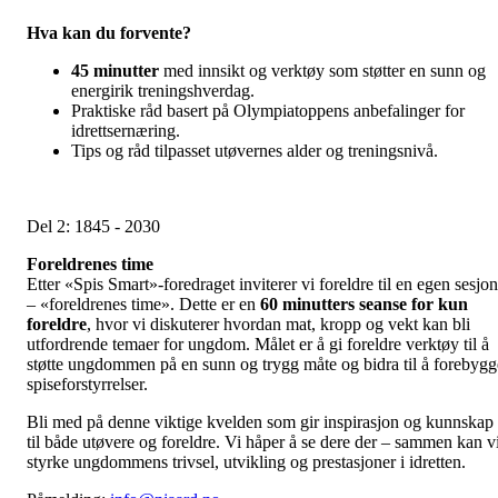
Hva kan du forvente?
45 minutter
med innsikt og verktøy som støtter en sunn og
energirik treningshverdag.
Praktiske råd basert på Olympiatoppens anbefalinger for
idrettsernæring.
Tips og råd tilpasset utøvernes alder og treningsnivå.
Del 2: 1845 - 2030
Foreldrenes time
Etter «Spis Smart»-foredraget inviterer vi foreldre til en egen sesjon
– «foreldrenes time». Dette er en
60 minutters seanse for kun
foreldre
, hvor vi diskuterer hvordan mat, kropp og vekt kan bli
utfordrende temaer for ungdom. Målet er å gi foreldre verktøy til å
støtte ungdommen på en sunn og trygg måte og bidra til å forebygg
spiseforstyrrelser.
Bli med på denne viktige kvelden som gir inspirasjon og kunnskap
til både utøvere og foreldre. Vi håper å se dere der – sammen kan v
styrke ungdommens trivsel, utvikling og prestasjoner i idretten.