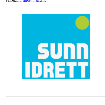
Påmelding:
info@njaard.no