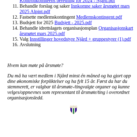
Kontrollkomiteens beretning for 2024 - Njård.pdf
Behandle forslag og saker
Innkomne saker årsmøtet mars
2025 Alpint.pdf
Fastsette medlemskontingent
Medlemskontingent.pdf
Budsjett for 2025
Budsjett - 2025.pdf
Behandle idrettslagets organisasjonsplan
Organisasjonskart
årsmøtet mars 2025.pdf
Valg
Innstillinger hovedstyre Njård + gruppestyrer (1).pdf
Avslutning
Hvem kan møte på årsmøte?
Du må ha vært medlem i Njård minst én måned og ha gjort opp
dine økonomiske forpliktelser og ha fylt 15 år. Først da har du
stemmerett, er valgbar til årsmøte-/tingvalgte organer og kunne
velges/oppnevnes som representant til årsmøte/ting i overordnet
organisasjonsledd.