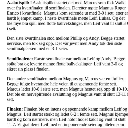
A-sluttspill:
I A-sluttspillet startet det med Marcus som fikk Walk
over fra kvartfinalen til semifinalen. Deretter møtte Magnus Røger
Enrico i kvartfinale. Magnus kom seirende ut med 3-0 i sett, etter e
hardt kjempet kamp. I neste kvartfinale møtte Leif, Lukas. Og det
ble mye bra spill med flotte ballvekslinger, men Leif vant til slutt 3-
i sett.
Den siste kvartfinalen stod mellom Phillip og Andy. Begge startet
nervøse, men tok seg opp. Det var jevnt men Andy tok den siste
semifinalplassen med en 3-1 seier.
Semifinalene:
Første semifinale var mellom Leif og Andy. Begge
spilte bra og leverte mange flotte ballvekslinger. Leif vant 3-0 og
sikret sin plass i finalen.
Den andre semifinalen mellom Magnus og Marcus var en thriller.
Begge fulgte hverandre hele veien til et spennende femte sett.
Marcus ledet 10-8 i siste sett, men Magnus hentet seg opp til 10-10.
Det ble en nervepirrende avslutning og Magnus vant til slutt 13-11 
sett.
Finalen:
Finalen ble en intens og spennende kamp mellom Leif og
Magnus. Leif startet sterkt og ledet 6-2 i femte sett. Magnus kjempe
hardt og kom nærmere, men Leif holdt hodet kaldt og vant til slutt
11-7. Vi gratulerer Leif med en imponerende seier og tittelen som