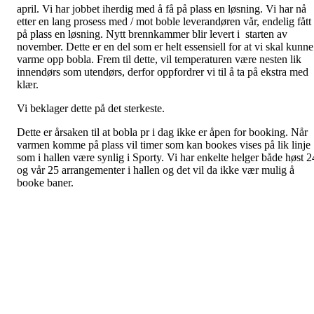
april. Vi har jobbet iherdig med å få på plass en løsning. Vi har nå
etter en lang prosess med / mot boble leverandøren vår, endelig fått
på plass en løsning. Nytt brennkammer blir levert i starten av
november. Dette er en del som er helt essensiell for at vi skal kunne
varme opp bobla. Frem til dette, vil temperaturen være nesten lik
innendørs som utendørs, derfor oppfordrer vi til å ta på ekstra med
klær.
Vi beklager dette på det sterkeste.
Dette er årsaken til at bobla pr i dag ikke er åpen for booking. Når
varmen komme på plass vil timer som kan bookes vises på lik linje
som i hallen være synlig i Sporty. Vi har enkelte helger både høst 2
og vår 25 arrangementer i hallen og det vil da ikke vær mulig å
booke baner.