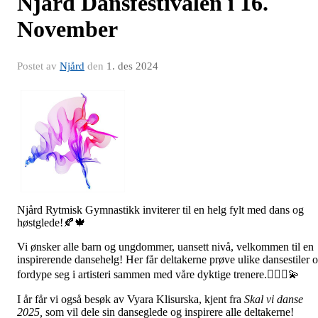
Njård Dansfestivalen i 16.
November
Postet av
Njård
den
1. des 2024
Njård Rytmisk Gymnastikk inviterer til en helg fylt med dans og
høstglede!🍂🍁
Vi ønsker alle barn og ungdommer, uansett nivå, velkommen til en
inspirerende dansehelg! Her får deltakerne prøve ulike dansestiler 
fordype seg i artisteri sammen med våre dyktige trenere.🤸🏻‍♀💫
I år får vi også besøk av Vyara Klisurska, kjent fra
Skal vi danse
2025,
som vil dele sin danseglede og inspirere alle deltakerne!