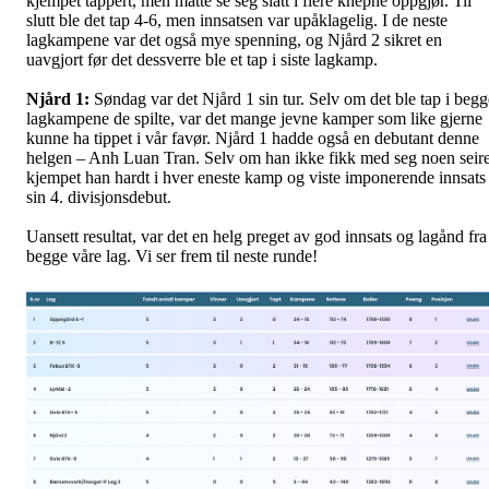
kjempet tappert, men måtte se seg slått i flere knepne oppgjør. Til
slutt ble det tap 4-6, men innsatsen var upåklagelig. I de neste
lagkampene var det også mye spenning, og Njård 2 sikret en
uavgjort før det dessverre ble et tap i siste lagkamp.
Njård 1:
Søndag var det Njård 1 sin tur. Selv om det ble tap i begg
lagkampene de spilte, var det mange jevne kamper som like gjerne
kunne ha tippet i vår favør. Njård 1 hadde også en debutant denne
helgen – Anh Luan Tran. Selv om han ikke fikk med seg noen seire
kjempet han hardt i hver eneste kamp og viste imponerende innsats 
sin 4. divisjonsdebut.
Uansett resultat, var det en helg preget av god innsats og lagånd fra
begge våre lag. Vi ser frem til neste runde!