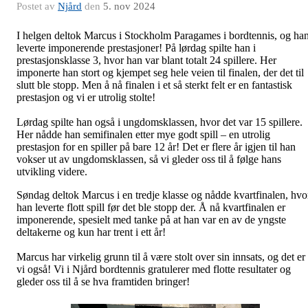
Postet av
Njård
den
5. nov 2024
I helgen deltok Marcus i Stockholm Paragames i bordtennis, og ha
leverte imponerende prestasjoner! På lørdag spilte han i
prestasjonsklasse 3, hvor han var blant totalt 24 spillere. Her
imponerte han stort og kjempet seg hele veien til finalen, der det til
slutt ble stopp. Men å nå finalen i et så sterkt felt er en fantastisk
prestasjon og vi er utrolig stolte!
Lørdag spilte han også i ungdomsklassen, hvor det var 15 spillere.
Her nådde han semifinalen etter mye godt spill – en utrolig
prestasjon for en spiller på bare 12 år! Det er flere år igjen til han
vokser ut av ungdomsklassen, så vi gleder oss til å følge hans
utvikling videre.
Søndag deltok Marcus i en tredje klasse og nådde kvartfinalen, hvo
han leverte flott spill før det ble stopp der. Å nå kvartfinalen er
imponerende, spesielt med tanke på at han var en av de yngste
deltakerne og kun har trent i ett år!
Marcus har virkelig grunn til å være stolt over sin innsats, og det er
vi også! Vi i Njård bordtennis gratulerer med flotte resultater og
gleder oss til å se hva framtiden bringer!