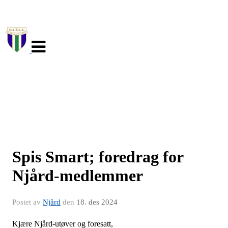
Veksle
navigasjon
Spis Smart; foredrag for
Njård-medlemmer
Postet av
Njård
den
18. des 2024
Kjære Njård-utøver og foresatt,