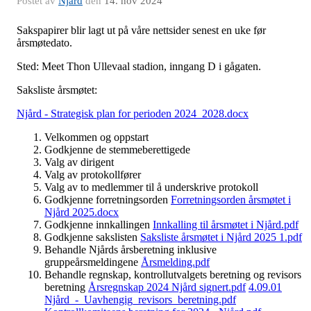
Postet av
Njård
den
14. nov 2024
Sakspapirer blir lagt ut på våre nettsider senest en uke før
årsmøtedato.
Sted: Meet Thon Ullevaal stadion, inngang D i gågaten.
Saksliste årsmøtet:
Njård - Strategisk plan for perioden 2024_2028.docx
Velkommen og oppstart
Godkjenne de stemmeberettigede
Valg av dirigent
Valg av protokollfører
Valg av to medlemmer til å underskrive protokoll
Godkjenne forretningsorden
Forretningsorden årsmøtet i
Njård 2025.docx
Godkjenne innkallingen
Innkalling til årsmøtet i Njård.pdf
Godkjenne sakslisten
Saksliste årsmøtet i Njård 2025 1.pdf
Behandle Njårds årsberetning inklusive
gruppeårsmeldingene
Årsmelding.pdf
Behandle regnskap, kontrollutvalgets beretning og revisors
beretning
Årsregnskap 2024 Njård signert.pdf
4.09.01
Njård_-_Uavhengig_revisors_beretning.pdf