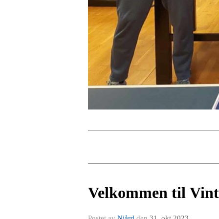
Velkommen til Vint
Postet av
Njård
den
31. okt 2023