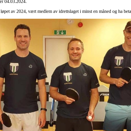
e er 04.03.2024.
i løpet av 2024, vært medlem av idrettslaget i minst en måned og ha be