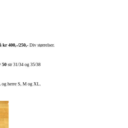
 kr 400,-/250,-
Div størrelser.
r 50
str 31/34 og 35/38
L og herre S, M og XL.