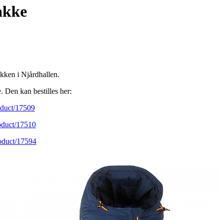
akke
ikken i Njårdhallen.
e. Den kan bestilles her:
roduct/17509
roduct/17510
roduct/17594