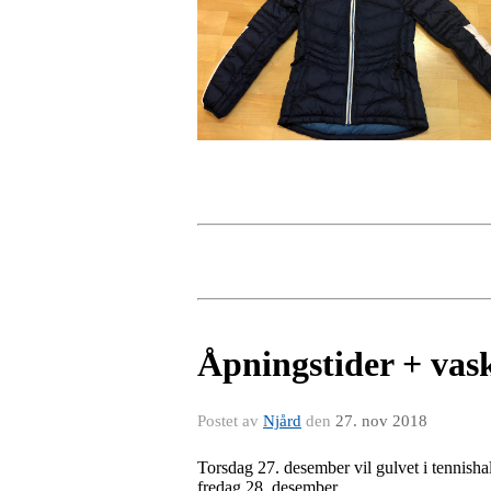
Åpningstider + vas
Postet av
Njård
den
27. nov 2018
Torsdag 27. desember vil gulvet i tennishal
fredag 28. desember.