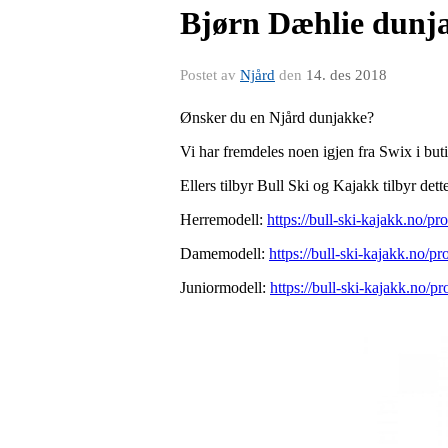
Bjørn Dæhlie dunj
Postet av
Njård
den
14. des 2018
Ønsker du en Njård dunjakke?
Vi har fremdeles noen igjen fra Swix i but
Ellers tilbyr Bull Ski og Kajakk tilbyr dett
Herremodell:
https://bull-ski-kajakk.no/p
Damemodell:
https://bull-ski-kajakk.no/p
Juniormodell:
https://bull-ski-kajakk.no/p