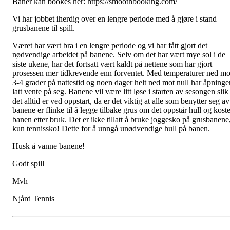
Baner kan bookes her: https://smoothbooking.com/
Vi har jobbet iherdig over en lengre periode med å gjøre i stand
grusbanene til spill.
Været har vært bra i en lengre periode og vi har fått gjort det
nødvendige arbeidet på banene. Selv om det har vært mye sol i de
siste ukene, har det fortsatt vært kaldt på nettene som har gjort
prosessen mer tidkrevende enn forventet. Med temperaturer ned mo
3-4 grader på nattestid og noen dager helt ned mot null har åpninge
latt vente på seg. Banene vil være litt løse i starten av sesongen slik
det alltid er ved oppstart, da er det viktig at alle som benytter seg av
banene er flinke til å legge tilbake grus om det oppstår hull og koste
banen etter bruk. Det er ikke tillatt å bruke joggesko på grusbanene
kun tennissko! Dette for å unngå unødvendige hull på banen.
Husk å vanne banene!
Godt spill
Mvh
Njård Tennis