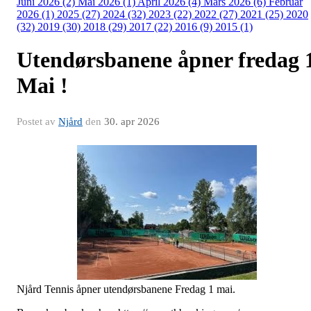
Juni 2026 (2)
Mai 2026 (1)
April 2026 (4)
Mars 2026 (6)
Februar
2026 (1)
2025 (27)
2024 (32)
2023 (22)
2022 (27)
2021 (25)
2020
(32)
2019 (30)
2018 (29)
2017 (22)
2016 (9)
2015 (1)
Utendørsbanene åpner fredag 
Mai !
Postet av
Njård
den
30. apr 2026
Njård Tennis åpner utendørsbanene Fredag 1 mai.