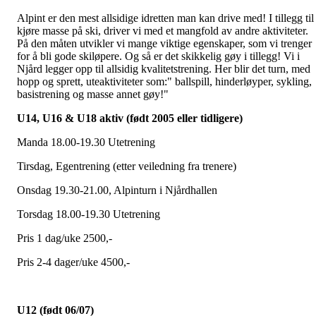
Alpint er den mest allsidige idretten man kan drive med! I tillegg til
kjøre masse på ski, driver vi med et mangfold av andre aktiviteter.
På den måten utvikler vi mange viktige egenskaper, som vi trenger
for å bli gode skiløpere. Og så er det skikkelig gøy i tillegg! Vi i
Njård legger opp til allsidig kvalitetstrening. Her blir det turn, med
hopp og sprett, uteaktiviteter som:" ballspill, hinderløyper, sykling,
basistrening og masse annet gøy!"
U14, U16 & U18 aktiv (født 2005 eller tidligere)
Manda 18.00-19.30 Utetrening
Tirsdag, Egentrening (etter veiledning fra trenere)
Onsdag 19.30-21.00, Alpinturn i Njårdhallen
Torsdag 18.00-19.30 Utetrening
Pris 1 dag/uke 2500,-
Pris 2-4 dager/uke 4500,-
U12 (født 06/07)