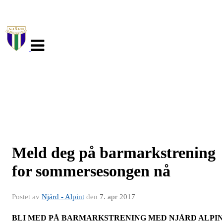
Veksle
navigasjon
Meld deg på barmarkstrening
for sommersesongen nå
Postet av
Njård - Alpint
den
7. apr 2017
BLI MED PÅ BARMARKSTRENING MED NJÅRD ALPI