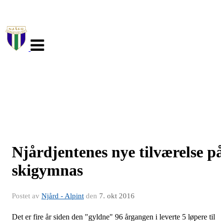
Veksle
navigasjon
Njårdjentenes nye tilværelse p
skigymnas
Postet av
Njård - Alpint
den
7. okt 2016
Det er fire år siden den "gyldne" 96 årgangen i leverte 5 løpere til