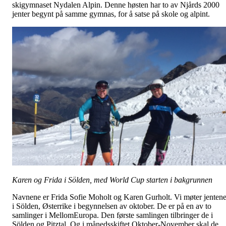
skigymnaset Nydalen Alpin. Denne høsten har to av Njårds 2000
jenter begynt på samme gymnas, for å satse på skole og alpint.
Karen og Frida i Sölden, med World Cup starten i bakgrunnen
Navnene er Frida Sofie Moholt og Karen Gurholt. Vi møter jenten
i Sölden, Østerrike i begynnelsen av oktober. De er på en av to
samlinger i MellomEuropa. Den første samlingen tilbringer de i
Sölden og Pitztal. Og i månedsskiftet Oktober-November skal de