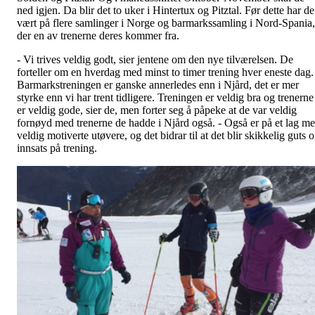
ned igjen. Da blir det to uker i Hintertux og Pitztal. Før dette har de
vært på flere samlinger i Norge og barmarkssamling i Nord-Spania,
der en av trenerne deres kommer fra.
- Vi trives veldig godt, sier jentene om den nye tilværelsen. De
forteller om en hverdag med minst to timer trening hver eneste dag.
Barmarkstreningen er ganske annerledes enn i Njård, det er mer
styrke enn vi har trent tidligere. Treningen er veldig bra og trenerne
er veldig gode, sier de, men forter seg å påpeke at de var veldig
fornøyd med trenerne de hadde i Njård også. - Også er på et lag m
veldig motiverte utøvere, og det bidrar til at det blir skikkelig guts 
innsats på trening.