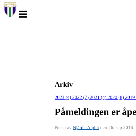
Veksle
navigasjon
Arkiv
2023 (4)
2022 (7)
2021 (4)
2020 (8)
2019
Påmeldingen er åp
Postet av
Njård - Alpint
den
26. sep 2016