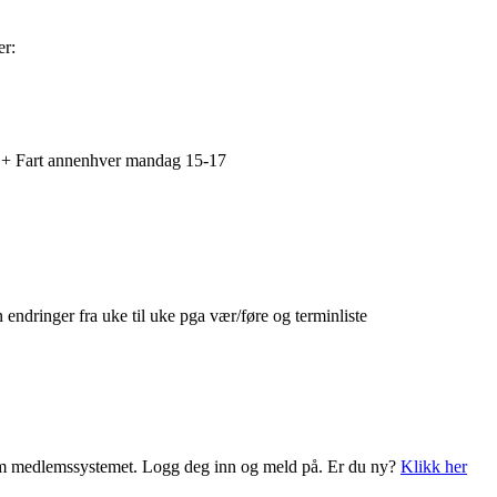
er:
) + Fart annenhver mandag 15-17
 endringer fra uke til uke pga vær/føre og terminliste
nnom medlemssystemet. Logg deg inn og meld på. Er du ny?
Klikk her