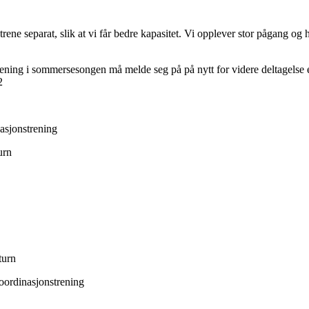
rene separat, slik at vi får bedre kapasitet. Vi opplever stor pågang og h
ning i sommersesongen må melde seg på på nytt for videre deltagelse e
2
asjonstrening
urn
turn
oordinasjonstrening