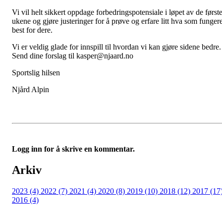
Vi vil helt sikkert oppdage forbedringspotensiale i løpet av de først
ukene og gjøre justeringer for å prøve og erfare litt hva som funger
best for dere.
Vi er veldig glade for innspill til hvordan vi kan gjøre sidene bedre.
Send dine forslag til kasper@njaard.no
Sportslig hilsen
Njård Alpin
Logg inn for å skrive en kommentar.
Arkiv
2023 (4)
2022 (7)
2021 (4)
2020 (8)
2019 (10)
2018 (12)
2017 (17
2016 (4)