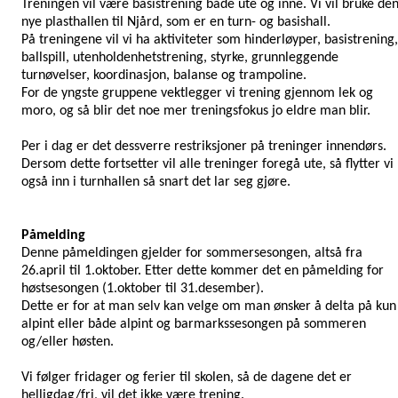
Treningen vil være basistrening både ute og inne. Vi vil bruke de
nye plasthallen til Njård, som er en turn- og basishall.
På treningene vil vi ha aktiviteter som hinderløyper, basistrening,
ballspill, utenholdenhetstrening, styrke, grunnleggende
turnøvelser, koordinasjon, balanse og trampoline.
For de yngste gruppene vektlegger vi trening gjennom lek og
moro, og så blir det noe mer treningsfokus jo eldre man blir.
Per i dag er det dessverre restriksjoner på treninger innendørs.
Dersom dette fortsetter vil alle treninger foregå ute, så flytter vi
også inn i turnhallen så snart det lar seg gjøre.
Påmelding
Denne påmeldingen gjelder for sommersesongen, altså fra
26.april til 1.oktober. Etter dette kommer det en påmelding for
høstsesongen (1.oktober til 31.desember).
Dette er for at man selv kan velge om man ønsker å delta på kun
alpint eller både alpint og barmarkssesongen på sommeren
og/eller høsten.
Vi følger fridager og ferier til skolen, så de dagene det er
helligdag/fri, vil det ikke være trening.