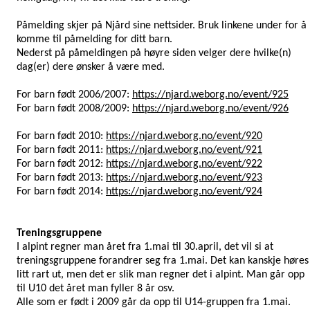
Påmelding skjer på
Njård
sine nettsider. Bruk linkene under for å
komme til påmelding for ditt barn.
Nederst på påmeldingen på høyre siden velger dere hvilke(n)
dag(er) dere ønsker å være med.
For barn født 2006/2007:
https://njard.weborg.no/event/925
For barn født 2008/2009:
https://njard.weborg.no/event/926
For barn født 2010:
https://njard.weborg.no/event/920
For barn født 2011:
https://njard.weborg.no/event/921
For barn født 2012:
https://njard.weborg.no/event/922
For barn født 2013:
https://njard.weborg.no/event/923
For barn født 2014:
https://njard.weborg.no/event/924
Treningsgruppene
I alpint regner man året fra 1.mai til 30.april, det vil si at
treningsgruppene forandrer seg fra 1.mai. Det kan kanskje høres
litt rart ut, men det er slik man regner det i alpint. Man går opp
til U10 det året man fyller 8 år osv.
Alle som er født i 2009 går da opp til U14-gruppen fra 1.mai.