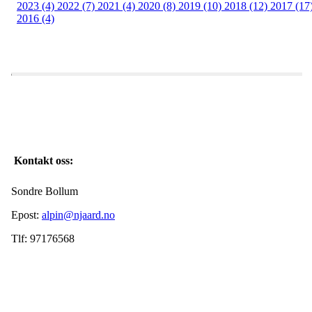
2023 (4)
2022 (7)
2021 (4)
2020 (8)
2019 (10)
2018 (12)
2017 (17
2016 (4)
Kontakt oss:
Sondre Bollum
Epost:
alpin@njaard.no
Tlf: 97176568