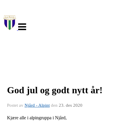
Veksle
navigasjon
God jul og godt nytt år!
Postet av
Njård - Alpint
den
23. des 2020
Kjære alle i alpingruppa i Njård,