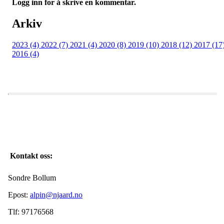
Logg inn for å skrive en kommentar.
Arkiv
2023 (4)
2022 (7)
2021 (4)
2020 (8)
2019 (10)
2018 (12)
2017 (17
2016 (4)
Kontakt oss:
Sondre Bollum
Epost:
alpin@njaard.no
Tlf: 97176568