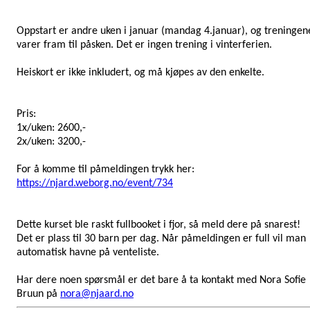
Oppstart er andre uken i januar (mandag 4.januar), og treningen
varer fram til påsken. Det er ingen trening i vinterferien.
Heiskort er ikke inkludert, og må kjøpes av den enkelte.
Pris:
1x/uken: 2600,-
2x/uken: 3200,-
For å komme til påmeldingen trykk her:
https://njard.weborg.no/event/734
Dette kurset ble raskt fullbooket i fjor, så meld dere på snarest!
Det er plass til 30 barn per dag. Når påmeldingen er full vil man
automatisk havne på venteliste.
Har dere noen spørsmål er det bare å ta kontakt med
Nora Sofie
Bruun på
nora@njaard.no