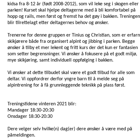
kidsa fra 8-12 år (født 2008-2012), som vil leke seg i skogen eller
parken! Kurset skal hjelpe deltagerne med å bli komfortabel på
hopp og rails, men først og fremst ha det gøy i bakken. Treninge
blir tilrettelagt etter deltagernes behov og ønsker.
Trenerne for denne gruppen er Tinius og Christian, som er erfar
skikjørere både fra organisert alpint og jibbing i parken. Begge
ønsker å tilby et mer lekent og fritt kurs der det kun er fantasien
som setter begrensninger. Vi ønsker å fokusere på et godt miljø,
mye skikjøring, samt individuell oppfølging i bakken.
Vi ønsker at dette tilbudet skal være et godt tilbud for alle som
deltar. Vi oppfordrer derfor yngre barn til å melde seg på
alpintrening for å få grunnleggende teknikk på plass først.
Treningstidene vinteren 2021 blir:
Mandager 18:30-20:30
Onsdager 18:30-20:30
Dere velger selv hvilke(n) dag(er) dere ønsker å være med på
påmeldingen.