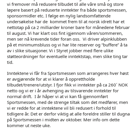
vi fremover må redusere tilbudet til alle våre små og store
løpere basert på reduserte inntekter fra både sportsmessen,
sponsormidler etc. I følge en nylig landsomfattende
undersøkelse har de kommet frem til at norsk idrett har et
nettotap på ca 2 milliarder kroner bare for månedene februar
til august. Vi har klart oss fint igjennom våren/sommeren,
men ser nå krevende tider foran oss. Vi driver alpinklubben
på et minimumsbluss og vi har lite reserver og “buffere” å ta
av i slike situasjoner. Vi i Styret jobber med flere ulike
støtteordninger for eventuelle inntektstap, men slike ting tar
tid.
Inntektene vi får fra Sportsmessen som arrangeres hver høst
er avgjørende for at vi klarer å opprettholde
tilbudet/trenere/utstyr. I fjor fikk vi inntekter på ca 260´ NOK
netto og vi er i år avhenging av tilsvarende inntekter for
normal drift. I år håper vi at vi kan få gjennomført
Sportsmessen, med de strenge tiltak som det medfører, men
vi er redde for at inntektene vil bli redusert i forhold til
tidligere år. Det er derfor viktig at alle foreldre stiller til dugn
på Sportsmessen i midten av oktober. Mer info om dette
kommer ut neste uke.