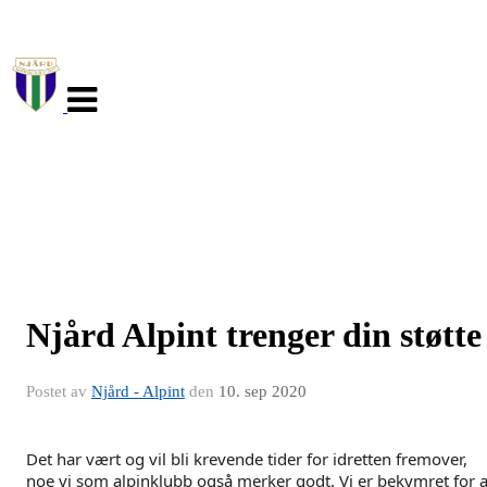
Veksle
navigasjon
Njård Alpint trenger din støtte
Postet av
Njård - Alpint
den
10. sep 2020
Det har vært og vil bli krevende tider for idretten fremover,
noe vi som alpinklubb også merker godt. Vi er bekymret for a