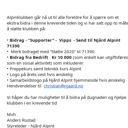
Alpinklubben går nå ut til alle foreldre for å spørre om et
ekstra bidra i denne krevende tiden og vi har satt opp to måt
å støtte klubben på:
•
Bidrag - “Supporter" - Vipps - Send til Njård Alpint
71390
• Merk bidraget med “Støtte 2020” til 71390
•
Bidrag fra Bedrift Kr 10 000
(som enkelt kan utgiftsføres
som en sosial aktivitet) som inkluderer:
• Preppekurs samt teknikk kurs Alpint
• Logo på årets vest hvis ønskelig
• Samarbeidslogo på Njård Alpint hjemmeside hvis ønskelig
Hendvendelser til
christian@njaard.no
Vi håper du har muligheter til å bidra på dugnaden og hjelpe
klubben i en krevende tid
Mvh
Anders Rustad
Styreleder - Njård Alpint