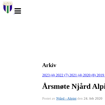
Veksle
navigasjon
Arkiv
2023 (4)
2022 (7)
2021 (4)
2020 (8)
2019
Årsmøte Njård Alp
Postet av
Njård - Alpint
den
24. feb 2020