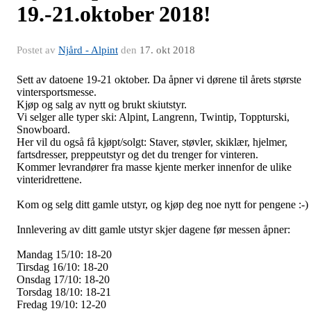
19.-21.oktober 2018!
Postet av
Njård - Alpint
den
17. okt 2018
Sett av datoene 19-21 oktober. Da åpner vi dørene til årets største
vintersportsmesse.
Kjøp og salg av nytt og brukt skiutstyr.
Vi selger alle typer ski: Alpint, Langrenn, Twintip, Toppturski,
Snowboard.
Her vil du også få kjøpt/solgt: Staver, støvler, skiklær, hjelmer,
fartsdresser, preppeutstyr og det du trenger for vinteren.
Kommer levrandører fra masse kjente merker innenfor de ulike
vinteridrettene.
Kom og selg ditt gamle utstyr, og kjøp deg noe nytt for pengene :-)
Innlevering av ditt gamle utstyr skjer dagene før messen åpner:
Mandag 15/10: 18-20
Tirsdag 16/10: 18-20
Onsdag 17/10: 18-20
Torsdag 18/10: 18-21
Fredag 19/10: 12-20