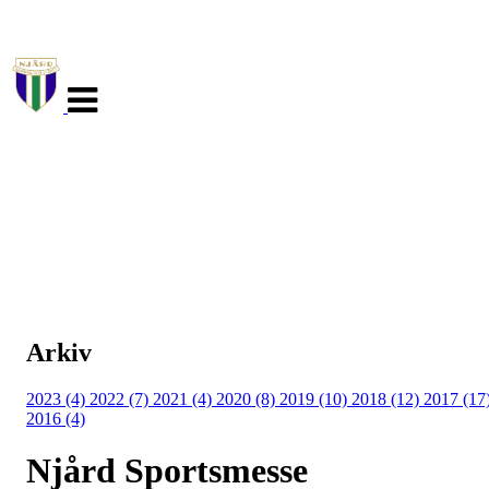
Veksle
navigasjon
Arkiv
2023 (4)
2022 (7)
2021 (4)
2020 (8)
2019 (10)
2018 (12)
2017 (17
2016 (4)
Njård Sportsmesse