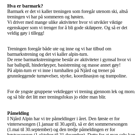
Hva er barmark?
Barmark er det vi kaller treningen som foregår utenom ski, altså
treningen vi har på sommeren og høsten.
Vi driver med mange ulike aktiviteter hvor vi utvikler viktige
egenskaper som vi trenger for å bli gode skiløpere. Og så er det
veldig gøy i tillegg!
Treningen foregår både ute og inne og vi har tilbud om
barmarkstrening og det vi kaller alpin-turn.
De rene barmarkstreningene består av aktiviteter i gymsal hvor vi
har ballspill, hinderløyper, basistrening og masse annet gøy!
På alpin-turn er vi inne i turnhallen på Njård og trener på
grunnleggende turnøvelser, styrke, koordinasjon og trampoline.
For de yngste gruppene vektlegger vi trening gjennom lek og moro
og så blir det litt mer treningsfokus jo eldre man blir.
Påmelding
I Njård Alpin har vi tre påmeldinger i året. Den første er for
vintersesongen (1.januar til 30.april), så er det sommersesongen
(1.mai til 30.september) og den tredje påmeldingen er for
høstsesongen (1.oktober til 31.desember). Dette for at man selv kan