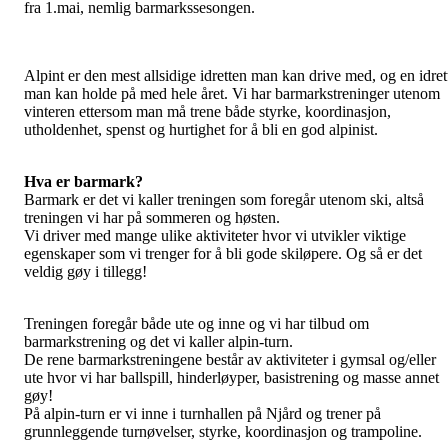
fra 1.mai, nemlig barmarkssesongen.
Alpint er den mest allsidige idretten man kan drive med, og en idret
man kan holde på med hele året. Vi har barmarkstreninger utenom
vinteren ettersom man må trene både styrke, koordinasjon,
utholdenhet, spenst og hurtighet for å bli en god alpinist.
Hva er barmark?
Barmark er det vi kaller treningen som foregår utenom ski, altså
treningen vi har på sommeren og høsten.
Vi driver med mange ulike aktiviteter hvor vi utvikler viktige
egenskaper som vi trenger for å bli gode skiløpere. Og så er det
veldig gøy i tillegg!
Treningen foregår både ute og inne og vi har tilbud om
barmarkstrening og det vi kaller alpin-turn.
De rene barmarkstreningene består av aktiviteter i gymsal og/eller
ute hvor vi har ballspill, hinderløyper, basistrening og masse annet
gøy!
På alpin-turn er vi inne i turnhallen på Njård og trener på
grunnleggende turnøvelser, styrke, koordinasjon og trampoline.