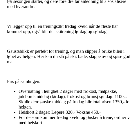
før sesongen starter, og dere foreldre får anledning til å sosialisere
med hverandre.
Vi legger opp til en treningsøkt fredag kveld når de fleste har
kommet opp, også blir det skitrening lørdag og søndag.
Gaustablikk er perfekt for trening, og man slipper å bruke bilen i
løpet av helgen. Her kan du stå på ski, bade, slappe av og spise go
mat.
Pris på samlingen:
Overnatting i leilighet 2 dager med frokost, matpakke,
julebordsmiddag (lørdag), frokost og brunsj søndag: 1100,-.
Skulle dere ønske middag på fredag blir totalprisen 1350,- fo
helgen.
Heiskort 2 dager: Løpere 320,- Voksne 450,-
For de som kommer fredag kveld og ønsker å trene, ordner v
med heiskort