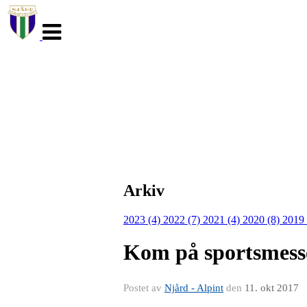
Veksle
navigasjon
Arkiv
2023 (4)
2022 (7)
2021 (4)
2020 (8)
2019
Kom på sportsmessen
Postet av
Njård - Alpint
den
11. okt 2017