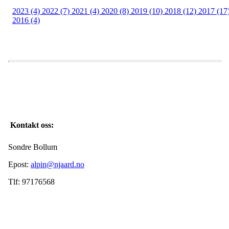
2023 (4)
2022 (7)
2021 (4)
2020 (8)
2019 (10)
2018 (12)
2017 (17
2016 (4)
Kontakt oss:
Sondre Bollum
Epost:
alpin@njaard.no
Tlf: 97176568