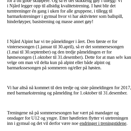
for å bli gode skiløpere. Og så er det skikkelig gøy i tillegg! Vi
i Njård legger opp til allsidig kvalitetstrening. I høst blir det
turntreninger én gang i uken for alle gruppene, i tillegg til
barmarkstreninger i gymsal hvor vi har aktiviteter som ballspill,
hinderløyper, basistrening og masse annet gøy!
I Njård Alpint har vi tre påmeldinger i året. Den første er for
vintersesongen (1.januar til 30.april), så er det sommersesongen
(1.mai til 30.september) og den tredje påmeldingen er for
høstsesongen (1.oktober til 31.desember). Dette for at man selv kan
velge om man vil delta kun på alpint eller både alpint og
barmarkssesongen på sommeren og/eller på høsten.
Vi har altså nå kommet til den tredje og siste påmeldingen for 2017
med barmarkstrening og påmelding for 1.oktober til 31.desember.
Treningene nå på sommersesongen har vært på mandager og
onsdager for U12 og yngre. Etter høstferien flytter vi utetreningen
inn i gymsal og det vil derfor være noe
endringer i treningstidene
.