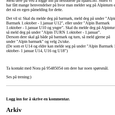
Meld dere på ved å logge inn på nettsidene på njaard.no. Siden vi
har fått mange henvendelser på hvor man melder seg på Alpinturn 
det nå en egen påmelding for dette.
Det vil si: Skal du melde deg på barmark, meld deg på under "Alpi
Barmark 1.oktober - 1.januar U12", eller under "Alpin Barmark
1.oktober - 1.januar U10 og yngre". Skal du melde deg på Alpintu
så meld deg på under "Alpin TURN 1.oktober - 1.januar".
Dersom dere skal gå både på barmark og turn, så meld gjerne på
under "Alpin barmark" og velg 2x/uke.
(De som er U14 og eldre kan melde seg på under "Alpin Barmark 
oktober- 1 januar U14, U16 og U18")
Ta kontakt med Nora på 95485054 om dere har noen spørsmål.
Ses på trening:)
Logg inn for å skrive en kommentar.
Arkiv