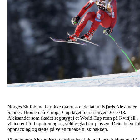
Norges Skifobund har ikke overraskende tatt ut Njårds Alexander
Sannes Thorsen på Europa-Cup laget for sesongen 2017/18.
Aleksander som skadet seg stygt i et World Cup renn på Kvitfjell i
vinter, er i full opptrening og veldig glad for plassen. Dette betyr ful
oppbacking og støtte på veien tilbake til skibakken.
Vi gratulerer Alexander og ønsker han lykke til med jobben med å