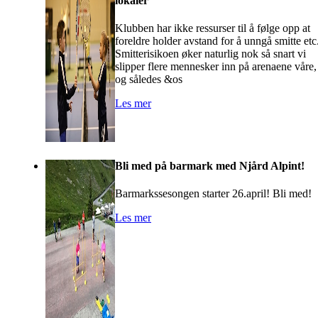
lokaler
Klubben har ikke ressurser til å følge opp at
foreldre holder avstand for å unngå smitte etc
Smitterisikoen øker naturlig nok så snart vi
slipper flere mennesker inn på arenaene våre,
og således &os
Les mer
Bli med på barmark med Njård Alpint!
Barmarkssesongen starter 26.april! Bli med!
Les mer