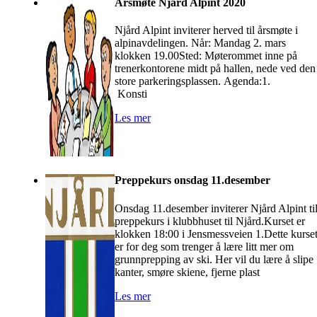
Årsmøte Njård Alpint 2020
Njård Alpint inviterer herved til årsmøte i
alpinavdelingen. Når: Mandag 2. mars
klokken 19.00Sted: Møterommet inne på
trenerkontorene midt på hallen, nede ved den
store parkeringsplassen. Agenda:1.
Konsti
Les mer
Preppekurs onsdag 11.desember
Onsdag 11.desember inviterer Njård Alpint ti
preppekurs i klubbhuset til Njård.Kurset er
klokken 18:00 i Jensmessveien 1.Dette kurse
er for deg som trenger å lære litt mer om
grunnprepping av ski. Her vil du lære å slipe
kanter, smøre skiene, fjerne plast
Les mer