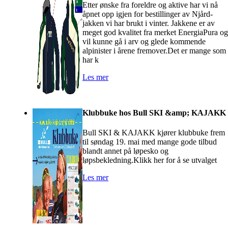
Etter ønske fra foreldre og aktive har vi nå
åpnet opp igjen for bestillinger av Njård-
jakken vi har brukt i vinter. Jakkene er av
meget god kvalitet fra merket EnergiaPura og
vil kunne gå i arv og glede kommende
alpinister i årene fremover.Det er mange som
har k
Les mer
Klubbuke hos Bull SKI &amp; KAJAKK
Bull SKI & KAJAKK kjører klubbuke frem
til søndag 19. mai med mange gode tilbud
blandt annet på løpesko og
løpsbekledning.Klikk her for å se utvalget
Les mer