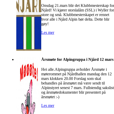
Onsdag 21.mars blir det Klubbmesterskap fo
Njård! Vi kjører storslalåm (SSL) i Wyller for
store og små. Klubbmesterskapet er rennet
hvor alle i Njård Alpin bør delta. Dette blir
gøy!
Les mer
Årsmøte for Alpingruppa i Njård 12 mars
Hei alle.Alpingruppa avholder Årsmøte i
møterommet på Njårdhallen mandag den 12
mars klokken 20.00 Forslag som skal
behandles på årsmøtet må være sendt til
Alpinstyret senest 7 mars. Fullstendig sakslist
og årsmøtedokumenter blir presentert på
årsmøtet :-)
Les mer