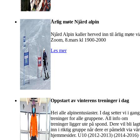
Årlig møte Njård alpin
Njård Alpin kaller herved inn til årlig møte vi
Zoom, 8.mars kl 1900-2000
Les mer
Oppstart av vinterens treninger i dag
Hei alle alpinentusiaster. I dag setter vi i gang
treninger for alle gruppene. All info om
treninger ligger ute på spond. Dere vil bli lagt
inn i riktig gruppe når dere er påmeldt via vår
hjemmesider. U10 (2012-2013) (2014-2016)