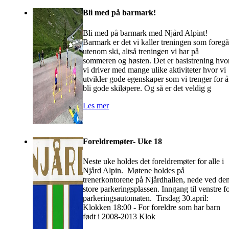
Bli med på barmark!
Bli med på barmark med Njård Alpint!
Barmark er det vi kaller treningen som foregå
utenom ski, altså treningen vi har på
sommeren og høsten. Det er basistrening hvo
vi driver med mange ulike aktiviteter hvor vi
utvikler gode egenskaper som vi trenger for å
bli gode skiløpere. Og så er det veldig g
Les mer
Foreldremøter- Uke 18
Neste uke holdes det foreldremøter for alle i
Njård Alpin. Møtene holdes på
trenerkontorene på Njårdhallen, nede ved de
store parkeringsplassen. Inngang til venstre f
parkeringsautomaten. Tirsdag 30.april:
Klokken 18:00 - For foreldre som har barn
født i 2008-2013 Klok