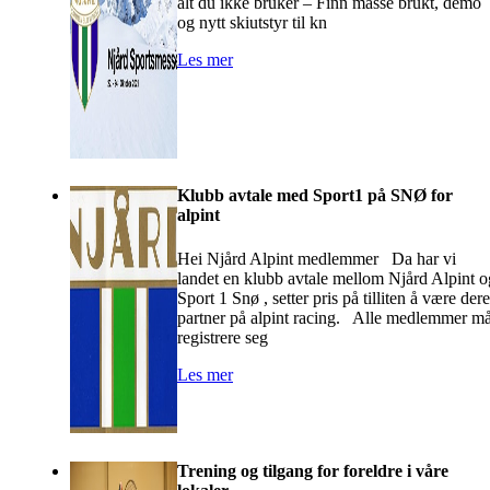
alt du ikke bruker – Finn masse brukt, demo
og nytt skiutstyr til kn
Les mer
Klubb avtale med Sport1 på SNØ for
alpint
Hei Njård Alpint medlemmer Da har vi
landet en klubb avtale mellom Njård Alpint o
Sport 1 Snø , setter pris på tilliten å være der
partner på alpint racing. Alle medlemmer m
registrere seg
Les mer
Trening og tilgang for foreldre i våre