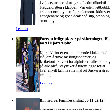
kvalitetspartner på utstyr og bedre tilbud til
breddeidretten i klubben. Vår egen nettbutikk
er åpnet med nye profilartikler som skidresser
hettegensere og gode dealer på slip, prepp og
smørning.
Les mer
Fortsatt ledige plasser på skitreninger! Bli
med i Njård Alpin!
Njård Alpint er en inkluderende klubb, med
mål om å drive mestringsorientert og
lystbetont aktivitet for alpinister i alle aldre o
på alle nivå. Vi ønsker å tilrettelegge for at
hver enkelt kan nå sine mål og ønsker å gi et
trening
Les mer
Bli med på Familiesamling 30.11-02.12!
Vinteren er snart her og for å kick-starte