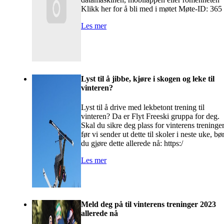
Klikk her for å bli med i møtet Møte-ID: 365
Les mer
Lyst til å jibbe, kjøre i skogen og leke til
vinteren?
Lyst til å drive med lekbetont trening til
vinteren? Da er Flyt Freeski gruppa for deg.
Skal du sikre deg plass for vinterens treninge
før vi sender ut dette til skoler i neste uke, bø
du gjøre dette allerede nå: https:/
Les mer
Meld deg på til vinterens treninger 2023
allerede nå