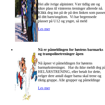
Hei alle ivrige alpinister. Vær tidlig ute og
sikre plass til vinterens treninger allerede nå.
Klikk deg inn på de på den linken som passe
til ditt barn/ungdom. Vi har begrensede
plasser på U12 og yngre, så meld
Les mer
Nå er påmeldingen for høstens barmarks
og trampolinetreninger åpen
Nå åpner vi påmeldingen for høstens
barmarkstreninger. Har du ikke meldt deg p
HELÅRSTRENING, eller betalt for dette,
velger dere antall dager barna skal trene og
riktig gruppe. Alle grupper og påmeldinge
Les mer