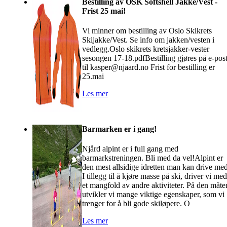
Bestilling av OSK Softshell Jakke/Vest -
Frist 25 mai!
Vi minner om bestilling av Oslo Skikrets
Skijakke/Vest. Se info om jakken/vesten i
vedlegg.Oslo skikrets kretsjakker-vester
sesongen 17-18.pdfBestilling gjøres på e-pos
til kasper@njaard.no Frist for bestilling er
25.mai
Les mer
Barmarken er i gang!
Njård alpint er i full gang med
barmarkstreningen. Bli med da vel!Alpint er
den mest allsidige idretten man kan drive me
I tillegg til å kjøre masse på ski, driver vi med
et mangfold av andre aktiviteter. På den måte
utvikler vi mange viktige egenskaper, som vi
trenger for å bli gode skiløpere. O
Les mer