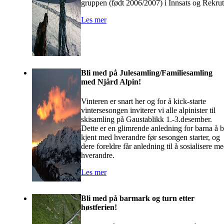
gruppen (født 2006/2007) i Innsats og Rekrut
Les mer
Bli med på Julesamling/Familiesamling
med Njård Alpin!
Vinteren er snart her og for å kick-starte
vintersesongen inviterer vi alle alpinister til
skisamling på Gaustablikk 1.-3.desember.
Dette er en glimrende anledning for barna å b
kjent med hverandre før sesongen starter, og
dere foreldre får anledning til å sosialisere m
hverandre.
Les mer
Bli med på barmark og turn etter
høstferien!