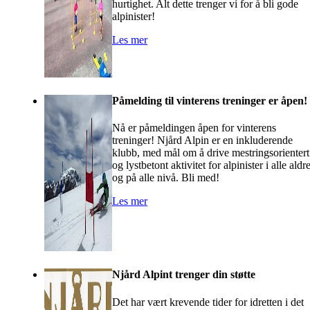
hurtighet. Alt dette trenger vi for å bli gode
alpinister!
Les mer
Påmelding til vinterens treninger er åpen!
Nå er påmeldingen åpen for vinterens
treninger! Njård Alpin er en inkluderende
klubb, med mål om å drive mestringsorientert
og lystbetont aktivitet for alpinister i alle aldr
og på alle nivå. Bli med!
Les mer
Njård Alpint trenger din støtte
Det har vært krevende tider for idretten i det