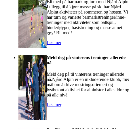
Bli med på barmark og turn med Njård Alpin
I tillegg til å kjøre masse på ski har Njård
Alpint aktiviteter på sommeren og høsten. Vi
har turn og varierte barmarkstreninger/inne-
treninger med aktiviteter som ballspill,
hinderløyper, basistrening og masse annet
gøy! Bli med!
Les mer
Meld deg på vinterens treninger allerede
nå
Meld deg på til vinterens treninger allerede
nå.Njård Alpin er en inkluderende klubb, me
mål om å drive mestringsorientert og
lystbetont aktivitet for alpinister i alle aldre o
på alle nivå.
Les mer