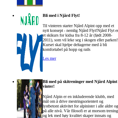
Bli med i Njård Flyt!
Til vinteren starter Njård Alpint opp med et
nytt konsept - nemlig Njård Flyt!Njård Flyt e
et skikurs for kidsa fra 8-12 år (født 2008-
2011), som vil leke seg i skogen eller parken!
Kurset skal hjelpe deltagerne med å bli
komfortabel på hopp og rails
Les mer
Bli med på skitreninger med Njård Alpint 
vinter!
Njård Alpin er en inkluderende klubb, med
mål om å drive mestringsorientert og
lystbetont aktivitet for alpinister i alle aldre o
på alle nivå. Vår filosofi er at morsom trening
og lek med høy kvalitet skaper innsats og