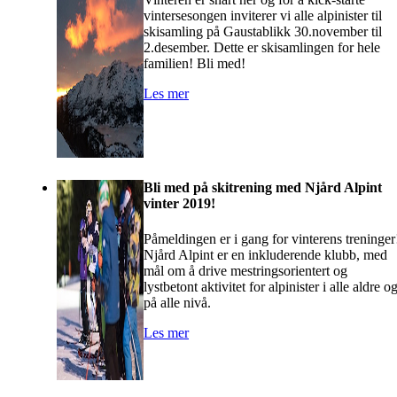
vintersesongen inviterer vi alle alpinister til
skisamling på Gaustablikk 30.november til
2.desember. Dette er skisamlingen for hele
familien! Bli med!
Les mer
Bli med på skitrening med Njård Alpint
vinter 2019!
Påmeldingen er i gang for vinterens treninger
Njård Alpint er en inkluderende klubb, med
mål om å drive mestringsorientert og
lystbetont aktivitet for alpinister i alle aldre o
på alle nivå.
Les mer